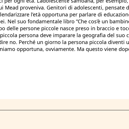
ci per ogni età. L’adolescente samoana, per esempio, 
ui Mead proveniva. Genitori di adolescenti, pensate d
lendarizzare l’età opportuna per parlare di educazion
opei. Nel suo fondamentale libro “Che cos’è un bambin
o delle persone piccole nasce preso in braccio e tocc
iccola persona deve imparare la geografia del suo co
ò dire no. Perché un giorno la persona piccola divent
iteniamo opportuna, ovviamente. Ma questo viene dop