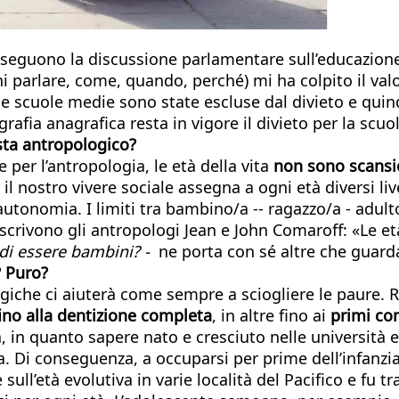
 seguono la discussione parlamentare sull’educazione
i parlare, come, quando, perché) mi ha colpito il val
le scuole medie sono state escluse dal divieto e quind
fia anagrafica resta in vigore il divieto per la scuol
ista antropologico?
 per l’antropologia, le età della vita
non sono scansi
il nostro vivere sociale assegna a ogni età diversi live
 di autonomia. I limiti tra bambino/a -- ragazzo/a - ad
 scrivono gli antropologi Jean e John Comaroff: «Le et
di essere bambini? -
ne porta con sé altre che guard
? Puro?
giche ci aiuterà come sempre a sciogliere le paure. Re
ino alla dentizione completa
, in altre fino ai
primi com
a, in quanto sapere nato e cresciuto nelle università 
ata. Di conseguenza, a occuparsi per prime dell’infanz
ull’età evolutiva in varie località del Pacifico e fu t