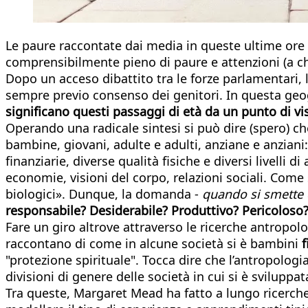
Le paure raccontate dai media in queste ultime ore
comprensibilmente pieno di paure e attenzioni (a ch
Dopo un acceso dibattito tra le forze parlamentari, 
sempre previo consenso dei genitori. In questa geogra
significano questi passaggi di età da un punto di v
Operando una radicale sintesi si può dire (spero) che
bambine, giovani, adulte e adulti, anziane e anziani: 
finanziarie, diverse qualità fisiche e diversi livelli
economie, visioni del corpo, relazioni sociali. Come
biologici». Dunque, la domanda -
quando si smette 
responsabile? Desiderabile? Produttivo? Pericoloso
Fare un giro altrove attraverso le ricerche antropolo
raccontano di come in alcune società si è bambini
f
"protezione spirituale". Tocca dire che l’antropologi
divisioni di genere delle società in cui si è svilupp
Tra queste, Margaret Mead ha fatto a lungo ricerche s