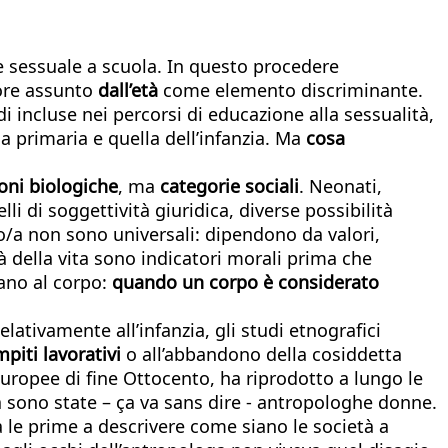
 sessuale a scuola. In questo procedere
ore assunto
dall’età
come elemento discriminante.
i incluse nei percorsi di educazione alla sessualità,
a primaria e quella dell’infanzia. Ma
cosa
oni biologiche
, ma
categorie sociali
. Neonati,
lli di soggettività giuridica, diverse possibilità
ulto/a non sono universali: dipendono da valori,
à della vita sono indicatori morali prima che
ano al corpo:
quando un corpo è considerato
lativamente all’infanzia, gli studi etnografici
piti lavorativi
o all’abbandono della cosiddetta
europee di fine Ottocento, ha riprodotto a lungo le
ia sono state – ça va sans dire - antropologhe donne.
ra le prime a descrivere come siano le società a