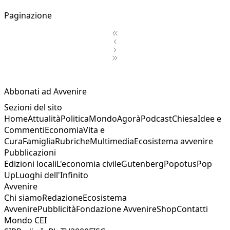
Paginazione
1
2
Abbonati ad Avvenire
Sezioni del sito
Home
Attualità
Politica
Mondo
Agorà
Podcast
Chiesa
Idee e
Commenti
Economia
Vita e
Cura
Famiglia
Rubriche
Multimedia
Ecosistema avvenire
Pubblicazioni
Edizioni locali
L'economia civile
Gutenberg
Popotus
Pop
Up
Luoghi dell'Infinito
Avvenire
Chi siamo
Redazione
Ecosistema
Avvenire
Pubblicità
Fondazione Avvenire
Shop
Contatti
Mondo CEI