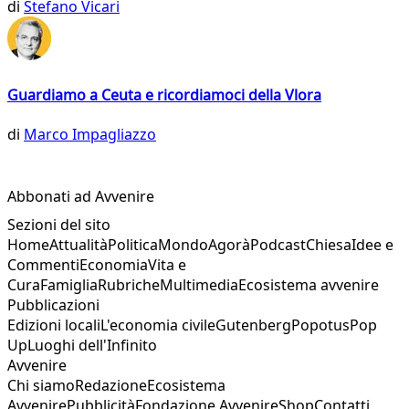
di
Stefano Vicari
Guardiamo a Ceuta e ricordiamoci della Vlora
di
Marco Impagliazzo
Abbonati ad Avvenire
Sezioni del sito
Home
Attualità
Politica
Mondo
Agorà
Podcast
Chiesa
Idee e
Commenti
Economia
Vita e
Cura
Famiglia
Rubriche
Multimedia
Ecosistema avvenire
Pubblicazioni
Edizioni locali
L'economia civile
Gutenberg
Popotus
Pop
Up
Luoghi dell'Infinito
Avvenire
Chi siamo
Redazione
Ecosistema
Avvenire
Pubblicità
Fondazione Avvenire
Shop
Contatti