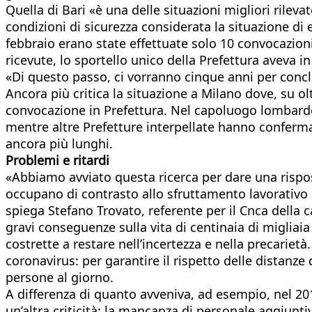
Quella di Bari «è una delle situazioni migliori rilev
condizioni di sicurezza considerata la situazione di
febbraio erano state effettuate solo 10 convocazio
ricevute, lo sportello unico della Prefettura aveva i
«Di questo passo, ci vorranno cinque anni per concl
Ancora più critica la situazione a Milano dove, su ol
convocazione in Prefettura. Nel capoluogo lombardo 
mentre altre Prefetture interpellate hanno confermat
ancora più lunghi.
Problemi e ritardi
«Abbiamo avviato questa ricerca per dare una risposta
occupano di contrasto allo sfruttamento lavorativo 
spiega Stefano Trovato, referente per il Cnca della
gravi conseguenze sulla vita di centinaia di miglia
costrette a restare nell’incertezza e nella precarietà
coronavirus: per garantire il rispetto delle distanze 
persone al giorno.
A differenza di quanto avveniva, ad esempio, nel 20
un’altra criticità: la mancanza di personale aggiunt