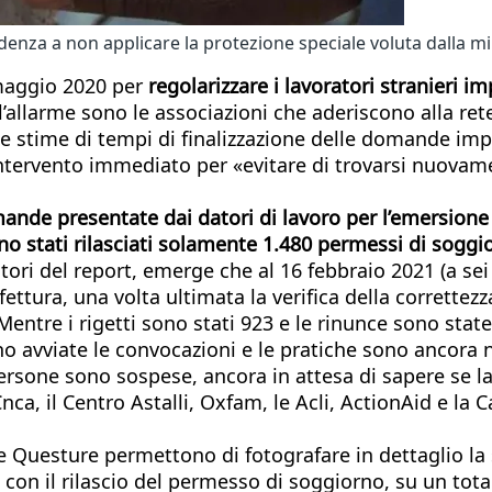
denza a non applicare la protezione speciale voluta dalla m
maggio 2020 per
regolarizzare i lavoratori stranieri i
 l’allarme sono le associazioni che aderiscono alla re
 e stime di tempi di finalizzazione delle domande imp
ntervento immediato per «evitare di trovarsi nuovament
ande presentate dai datori di lavoro per l’emersione 
o stati rilasciati solamente 1.480 permessi di soggior
utori del report, emerge che al 16 febbraio 2021 (a sei
ettura, una volta ultimata la verifica della corrette
Mentre i rigetti sono stati 923 e le rinunce sono state
vviate le convocazioni e le pratiche sono ancora nella
 persone sono sospese, ancora in attesa di sapere se 
nca, il Centro Astalli, Oxfam, le Acli, ActionAid e la C
 Questure permettono di fotografare in dettaglio la sit
 con il rilascio del permesso di soggiorno, su un tot