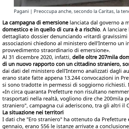
Pagani | Preoccupa anche, secondo la Caritas, la ten
La campagna di emersione
lanciata dal governo a 
domestico e in quello di cura è a rischio
. A lanciare
dettagliato dossier denunciando «ritardi gravissimi
associazioni chiedono al ministero dell’Interno un i
provvedimento straordinario di emersione».
Al 31 dicembre 2020, infatti,
delle oltre 207mila dom
di un nuovo rapporto con un cittadino straniero, son
dai dati del ministero dell’Interno analizzati dagli a
erano state fatte appena 13.244 convocazioni in Pref
si sono tradotte in permessi di soggiorno richiesti. 
«In circa quaranta Prefetture non risultano nemmeno a
trasportati nella realtà, vogliono dire che 200mila
straniero", campagna cui aderiscono, tra gli altri il C
La situazione nei territori
I dati che "Ero straniero" ha ottenuto da Prefetture e
gennaio, erano 556 le istanze arrivate a conclusione