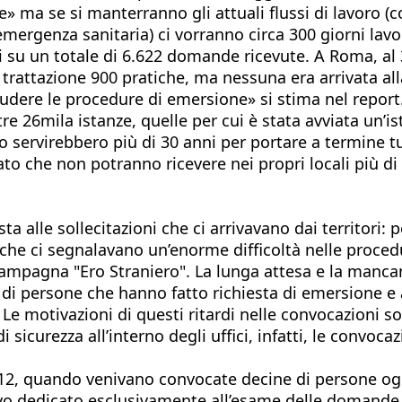
ate» ma se si manterranno gli attuali flussi di lavoro
 emergenza sanitaria) ci vorranno circa 300 giorni lav
ni su un totale di 6.622 domande ricevute. A Roma, a
n trattazione 900 pratiche, ma nessuna era arrivata all
udere le procedure di emersione» si stima nel report
tre 26mila istanze, quelle per cui è stata avviata un’i
servirebbero più di 30 anni per portare a termine tu
o che non potranno ricevere nei propri locali più di 
 alle sollecitazioni che ci arrivavano dai territori: 
che ci segnalavano un’enorme difficoltà nelle proce
 campagna "Ero Straniero". La lunga attesa e la man
ia di persone che hanno fatto richiesta di emersion
. Le motivazioni di questi ritardi nelle convocazioni s
di sicurezza all’interno degli uffici, infatti, le convo
12, quando venivano convocate decine di persone ogni 
ivo dedicato esclusivamente all’esame delle domande d