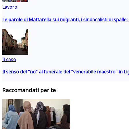
Lavoro
Le parole di Mattarella sui migranti, i sindacalisti di spalle
Il caso
Il senso del "no" al funerale del "venerabile maestro" in Li
Raccomandati per te