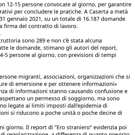
 (con 12-15 persone convocate al giorno, per garantire
orativi per concludere le pratiche. A Caserta a metà
l 31 gennaio 2021, su un totale di 16.187 domande
a firma del contratto di lavoro.
.
struttoria sono 289 e non c’è stata alcuna
tte le domande, stimano gli autori del report,
4-5 persone al giorno, con previsioni di tempi
persone migranti, associazioni, organizzazioni che si
dure di emersione e per ottenere informazioni»
canza di informazioni stanno causando confusione e
e e aspettano un permesso di soggiorno, ma sono
ono legate ai limiti imposti dall’epidemia di
cazioni si riducono a poche unità o poche decine di
giorno. Il report di "Ero straniero" evidenzia poi
i regolarizzazione, a differenza di quanto previsto