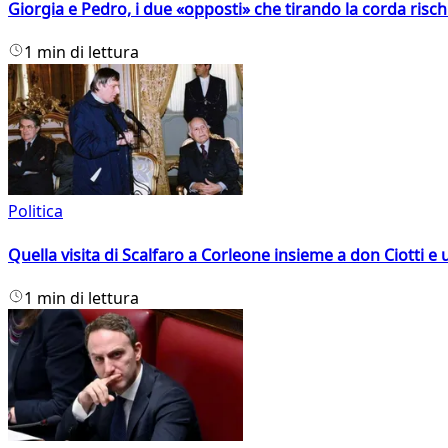
Giorgia e Pedro, i due «opposti» che tirando la corda risc
1 min di lettura
Politica
Quella visita di Scalfaro a Corleone insieme a don Ciotti e u
1 min di lettura