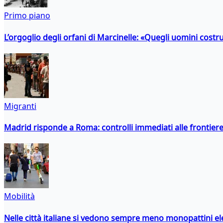
Primo piano
L’orgoglio degli orfani di Marcinelle: «Quegli uomini costr
Migranti
Madrid risponde a Roma: controlli immediati alle frontiere p
Mobilità
Nelle città italiane si vedono sempre meno monopattini ele