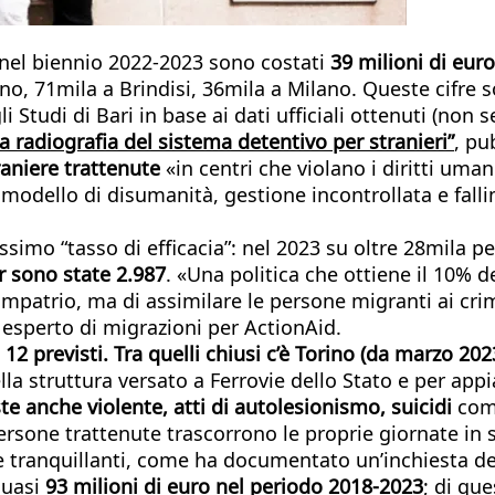
ni nel biennio 2022-2023 sono costati
39 milioni di euro
ino, 71mila a Brindisi, 36mila a Milano. Queste cifre
i Studi di Bari in base ai dati ufficiali ottenuti (non 
a radiografia del sistema detentivo per stranieri”
, pu
raniere trattenute
«in centri che violano i diritti uma
 modello di disumanità, gestione incontrollata e fall
sissimo “tasso di efficacia”: nel 2023 su oltre 28mila
r sono state 2.987
. «Una politica che ottiene il 10% d
impatrio, ma di assimilare le persone migranti ai crimi
esperto di migrazioni per ActionAid.
ui 12 previsti. Tra quelli chiusi c’è Torino (da marzo 2
ella struttura versato a Ferrovie dello Stato e per app
te anche violente, atti di autolesionismo, suicidi
com
rsone trattenute trascorrono le proprie giornate in s
 tranquillanti, come ha documentato un’inchiesta dell
Quasi
93 milioni di euro nel periodo 2018-2023
; di que