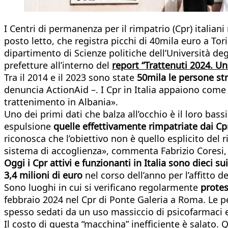
I Centri di permanenza per il rimpatrio (Cpr) italia
posto letto, che registra picchi di 40mila euro a Tor
dipartimento di Scienze politiche dell’Università degl
prefetture all’interno del
report “Trattenuti 2024. Un
Tra il 2014 e il 2023 sono state
50mila le persone st
denuncia ActionAid –. I Cpr in Italia appaiono come
trattenimento in Albania».
Uno dei primi dati che balza all’occhio è il loro bas
espulsione
quelle effettivamente rimpatriate dai Cp
riconosca che l’obiettivo non è quello esplicito del r
sistema di accoglienza», commenta Fabrizio Coresi, 
Oggi i Cpr attivi e funzionanti in Italia sono dieci s
3,4 milioni di euro
nel corso dell’anno per l’affitto d
Sono luoghi in cui si verificano regolarmente
protes
febbraio 2024 nel Cpr di Ponte Galeria a Roma. Le pe
spesso sedati da un uso massiccio di psicofarmaci e
Il costo di questa “macchina” inefficiente è salato. 