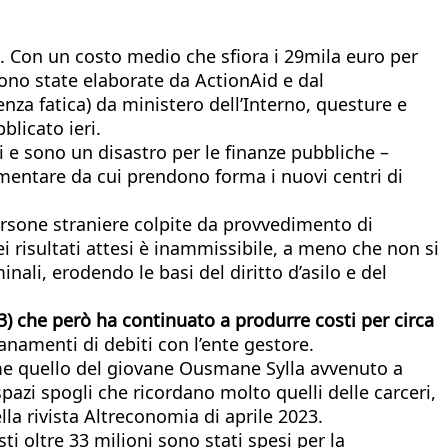
. Con un costo medio che sfiora i 29mila euro per
 sono state elaborate da ActionAid e dal
senza fatica) da ministero dell’Interno, questure e
bblicato ieri.
ni e sono un disastro per le finanze pubbliche –
imentare da cui prendono forma i nuovi centri di
 persone straniere colpite da provvedimento di
ei risultati attesi è inammissibile, a meno che non si
nali, erodendo le basi del diritto d’asilo e del
023) che però ha continuato a produrre costi per circa
ianamenti di debiti con l’ente gestore.
e quello del giovane Ousmane Sylla avvenuto a
pazi spogli che ricordano molto quelli delle carceri,
a rivista Altreconomia di aprile 2023.
sti oltre 33 milioni sono stati spesi per la