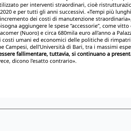
utilizzato per interventi straordinari, cioè ristruttu
 2020 e per tutti gli anni successivi. «Tempi più lung
incremento dei costi di manutenzione straordinaria», 
 bisogna aggiungere le spese “accessorie”, come vitto e
a Macomer (Nuoro) e circa 680mila euro all’anno a Pala
costi umani ed economici delle politiche di rimpatrio.
ampesi, dell’Università di Bari, tra i massimi espert
 essere fallimentare, tuttavia, si continuano a presen
nvece, dicono l’esatto contrario».