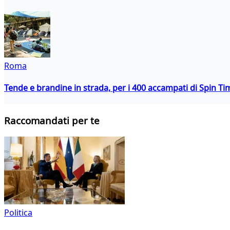
Roma
Tende e brandine in strada, per i 400 accampati di Spin T
Raccomandati per te
Politica