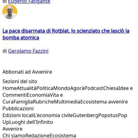
di
Eugenio Fatigante
La pace disarmata di Rotblat, lo scienziato che lasciò la
bomba atomica
di
Gerolamo Fazzini
Abbonati ad Avvenire
Sezioni del sito
Home
Attualità
Politica
Mondo
Agorà
Podcast
Chiesa
Idee e
Commenti
Economia
Vita e
Cura
Famiglia
Rubriche
Multimedia
Ecosistema avvenire
Pubblicazioni
Edizioni locali
L'economia civile
Gutenberg
Popotus
Pop
Up
Luoghi dell'Infinito
Avvenire
Chi siamo
Redazione
Ecosistema