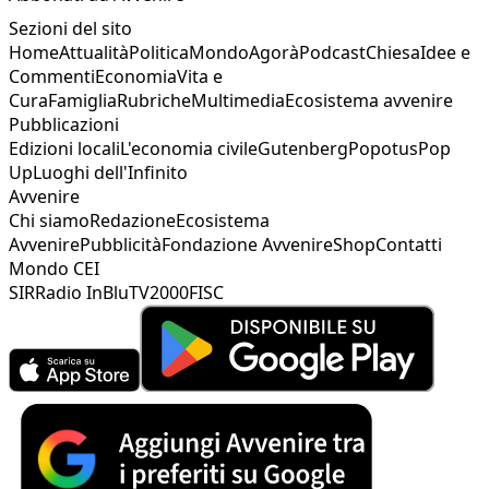
Sezioni del sito
Home
Attualità
Politica
Mondo
Agorà
Podcast
Chiesa
Idee e
Commenti
Economia
Vita e
Cura
Famiglia
Rubriche
Multimedia
Ecosistema avvenire
Pubblicazioni
Edizioni locali
L'economia civile
Gutenberg
Popotus
Pop
Up
Luoghi dell'Infinito
Avvenire
Chi siamo
Redazione
Ecosistema
Avvenire
Pubblicità
Fondazione Avvenire
Shop
Contatti
Mondo CEI
SIR
Radio InBlu
TV2000
FISC