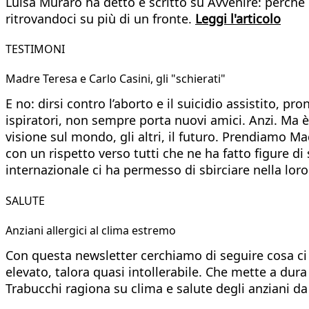
Luisa Muraro ha detto e scritto su Avvenire: perché i
ritrovandoci su più di un fronte.
Leggi l'articolo
TESTIMONI
Madre Teresa e Carlo Casini, gli "schierati"
E no: dirsi contro l’aborto e il suicidio assistito, pr
ispiratori, non sempre porta nuovi amici. Anzi. Ma 
visione sul mondo, gli altri, il futuro. Prendiamo 
con un rispetto verso tutti che ne ha fatto figure d
internazionale ci ha permesso di sbirciare nella lo
SALUTE
Anziani allergici al clima estremo
Con questa newsletter cerchiamo di seguire cosa ci 
elevato, talora quasi intollerabile. Che mette a dura 
Trabucchi ragiona su clima e salute degli anziani d