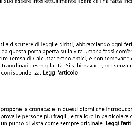
l suo essere intellettualmente libera ce l’ha fatta in
onti a discutere di leggi e diritti, abbracciando ogni f
è da questa porta aperta sulla vita umana “così com’è
Madre Teresa di Calcutta: erano amici, e non temevan
i straordinaria esemplarità. Si schieravano, ma senza
ro corrispondenza.
Legg l'articolo
propone la cronaca: e in questi giorni che introducon
prova le persone più fragili, e tra loro in particolare
a un punto di vista come sempre originale.
Leggi l'art