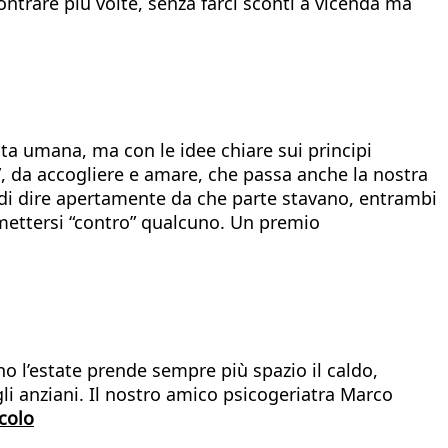
contrare più volte, senza farci sconti a vicenda ma
erita umana, ma con le idee chiare sui principi
”, da accogliere e amare, che passa anche la nostra
o di dire apertamente da che parte stavano, entrambi
 mettersi “contro” qualcuno. Un premio
o l’estate prende sempre più spazio il caldo,
 gli anziani. Il nostro amico psicogeriatra Marco
icolo