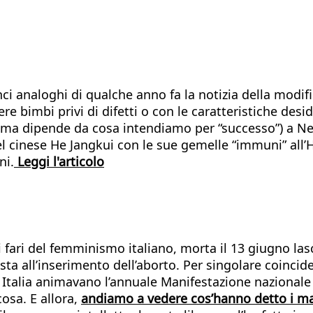
ci analoghi di qualche anno fa la notizia della modi
 bimbi privi di difetti o con le caratteristiche deside
(ma dipende da cosa intendiamo per “successo”) a New
 cinese He Jangkui con le sue gemelle “immuni” all’H
ni.
Leggi l'articolo
 fari del femminismo italiano, morta il 13 giugno las
osta all’inserimento dell’aborto. Per singolare coincid
Italia animavano l’annuale Manifestazione nazionale p
cosa. E allora,
andiamo a vedere cos’hanno detto i ma