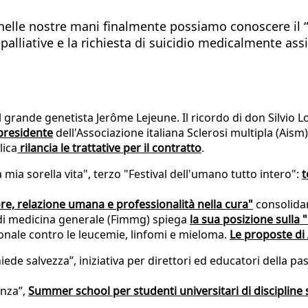
elle nostre mani finalmente possiamo conoscere il “po
re palliative e la richiesta di suicidio medicalmente ass
il grande genetista Jerôme Lejeune. Il ricordo di don Silvio 
 presidente
dell'Associazione italiana Sclerosi multipla (Aism)
lica
rilancia le trattative per il contratto
.
 mia sorella vita", terzo "Festival dell'umano tutto intero":
t
e, relazione umana e professionalità nella cura"
consolida
i di medicina generale (Fimmg) spiega
la sua posizione sulla "
zionale contro le leucemie, linfomi e mieloma.
Le proposte di 
hiede salvezza”, iniziativa per direttori ed educatori della pas
enza”,
Summer school per studenti universitari di discipline 