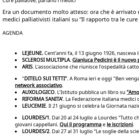
Cure palliative, parlano i medici
Era un documento molto atteso: ora che è arrivato n
medici palliativisti italiani su “Il rapporto tra le cu
AGENDA
LEJEUNE.
Cent'anni fa, il 13 giugno 1926, nasceva 
SCLEROSI MULTIPLA
.
Gianluca Pedicini è il nuovo
ARIS
. L'associazione che riunisce l'ospedalità catto
"
DITELO SUI TETTI"
. A Roma ieri e oggi "Ben venga
network associativo
.
AUXOLOGICO
. L'Istituto pubblica un libro su
"Amor
RIFORMA SANITA'
. La Federazione italiana medic
LEUCEMIE
. Il 21 giugno si celebra la Giornata na
LOURDES/1
. Dal 20 al 24 luglio a Lourdes “Tutto c
giovani cappellani.
Qui il programma
e
le iscrizioni
.
LOURDES/2
. Dal 27 al 31 luglio “Le soglie della sci