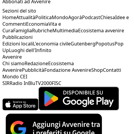
Abbonati ad Avvenire
Sezioni del sito
Home
Attualità
Politica
Mondo
Agorà
Podcast
Chiesa
Idee e
Commenti
Economia
Vita e
Cura
Famiglia
Rubriche
Multimedia
Ecosistema avvenire
Pubblicazioni
Edizioni locali
L'economia civile
Gutenberg
Popotus
Pop
Up
Luoghi dell'Infinito
Avvenire
Chi siamo
Redazione
Ecosistema
Avvenire
Pubblicità
Fondazione Avvenire
Shop
Contatti
Mondo CEI
SIR
Radio InBlu
TV2000
FISC