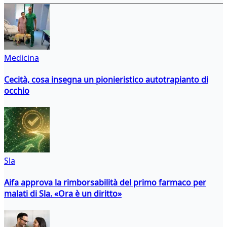
Medicina
Cecità, cosa insegna un pionieristico autotrapianto di
occhio
Sla
Aifa approva la rimborsabilità del primo farmaco per
malati di Sla. «Ora è un diritto»