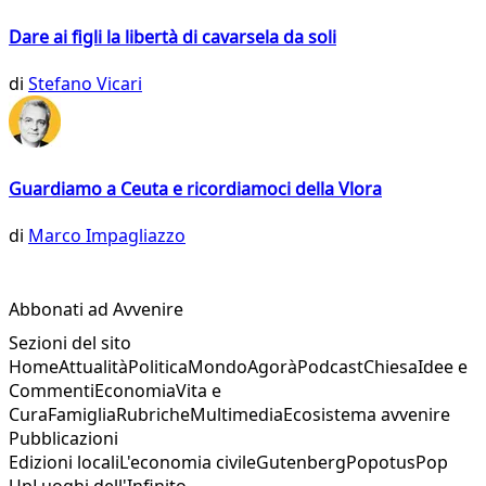
Dare ai figli la libertà di cavarsela da soli
di
Stefano Vicari
Guardiamo a Ceuta e ricordiamoci della Vlora
di
Marco Impagliazzo
Abbonati ad Avvenire
Sezioni del sito
Home
Attualità
Politica
Mondo
Agorà
Podcast
Chiesa
Idee e
Commenti
Economia
Vita e
Cura
Famiglia
Rubriche
Multimedia
Ecosistema avvenire
Pubblicazioni
Edizioni locali
L'economia civile
Gutenberg
Popotus
Pop
Up
Luoghi dell'Infinito