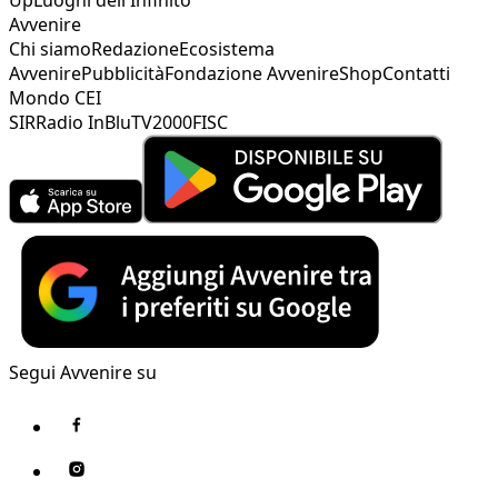
Avvenire
Chi siamo
Redazione
Ecosistema
Avvenire
Pubblicità
Fondazione Avvenire
Shop
Contatti
Mondo CEI
SIR
Radio InBlu
TV2000
FISC
Segui Avvenire su