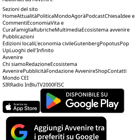
Sezioni del sito
Home
Attualità
Politica
Mondo
Agorà
Podcast
Chiesa
Idee e
Commenti
Economia
Vita e
Cura
Famiglia
Rubriche
Multimedia
Ecosistema avvenire
Pubblicazioni
Edizioni locali
L'economia civile
Gutenberg
Popotus
Pop
Up
Luoghi dell'Infinito
Avvenire
Chi siamo
Redazione
Ecosistema
Avvenire
Pubblicità
Fondazione Avvenire
Shop
Contatti
Mondo CEI
SIR
Radio InBlu
TV2000
FISC