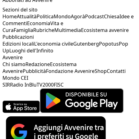
Abbonati ad Avvenire
Sezioni del sito
Home
Attualità
Politica
Mondo
Agorà
Podcast
Chiesa
Idee e
Commenti
Economia
Vita e
Cura
Famiglia
Rubriche
Multimedia
Ecosistema avvenire
Pubblicazioni
Edizioni locali
L'economia civile
Gutenberg
Popotus
Pop
Up
Luoghi dell'Infinito
Avvenire
Chi siamo
Redazione
Ecosistema
Avvenire
Pubblicità
Fondazione Avvenire
Shop
Contatti
Mondo CEI
SIR
Radio InBlu
TV2000
FISC