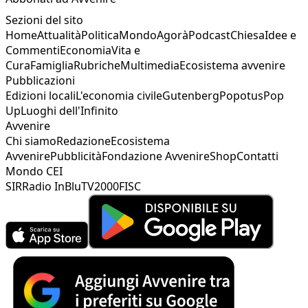
Sezioni del sito
Home
Attualità
Politica
Mondo
Agorà
Podcast
Chiesa
Idee e
Commenti
Economia
Vita e
Cura
Famiglia
Rubriche
Multimedia
Ecosistema avvenire
Pubblicazioni
Edizioni locali
L'economia civile
Gutenberg
Popotus
Pop
Up
Luoghi dell'Infinito
Avvenire
Chi siamo
Redazione
Ecosistema
Avvenire
Pubblicità
Fondazione Avvenire
Shop
Contatti
Mondo CEI
SIR
Radio InBlu
TV2000
FISC