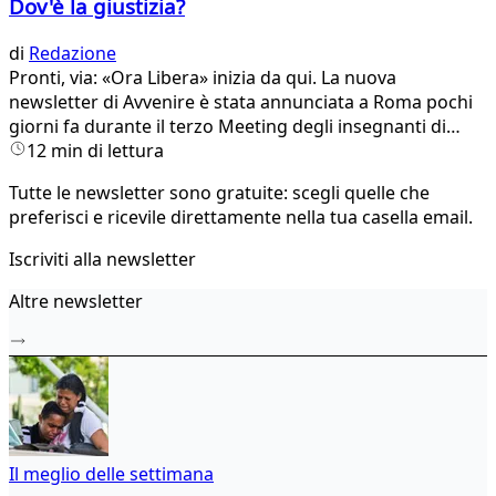
Dov'è la giustizia?
di
Redazione
Pronti, via: «Ora Libera» inizia da qui. La nuova
newsletter di Avvenire è stata annunciata a Roma pochi
giorni fa durante il terzo Meeting degli insegnanti di
religione, concluso con l’udienza di papa Leone XIV
12 min di lettura
davanti a oltre 6mila docenti. Quello che leggete è il
Tutte le newsletter sono gratuite: scegli quelle che
primo numero: siamo felici ed emozionati per questo
preferisci e ricevile direttamente nella tua casella email.
viaggio da fare insieme, da oggi, ogni due venerdì.
Iscriviti alla newsletter
Altre newsletter
Il meglio delle settimana