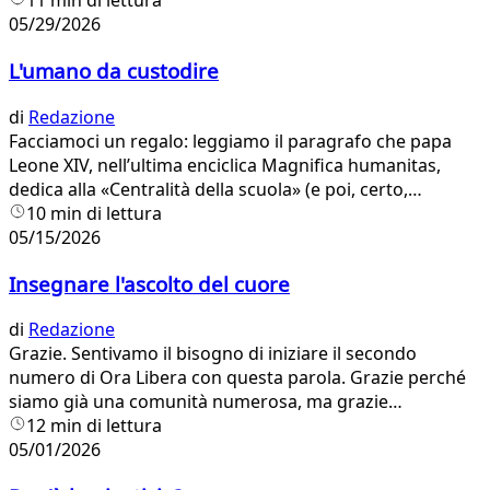
11 min di lettura
05/29/2026
L'umano da custodire
di
Redazione
Facciamoci un regalo: leggiamo il paragrafo che papa
Leone XIV, nell’ultima enciclica Magnifica humanitas,
dedica alla «Centralità della scuola» (e poi, certo,
leggiamo l’enciclica tutta: alla fine di queste righe vi
10 min di lettura
proponiamo alcuni approfondimenti pubblicati in questi
05/15/2026
giorni).
Insegnare l'ascolto del cuore
di
Redazione
Grazie. Sentivamo il bisogno di iniziare il secondo
numero di Ora Libera con questa parola. Grazie perché
siamo già una comunità numerosa, ma grazie
soprattutto per i consigli, le domande e le proposte che
12 min di lettura
state facendo scrivendo alla nostra mail
05/01/2026
oralibera@avvenire.it.