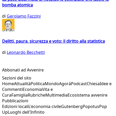
bomba atomica
di
Gerolamo Fazzini
Delitti, paura, sicurezza e voto: il diritto alla statistica
di
Leonardo Becchetti
Abbonati ad Avvenire
Sezioni del sito
Home
Attualità
Politica
Mondo
Agorà
Podcast
Chiesa
Idee e
Commenti
Economia
Vita e
Cura
Famiglia
Rubriche
Multimedia
Ecosistema avvenire
Pubblicazioni
Edizioni locali
L'economia civile
Gutenberg
Popotus
Pop
Up
Luoghi dell'Infinito