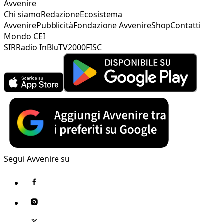
Avvenire
Chi siamo
Redazione
Ecosistema
Avvenire
Pubblicità
Fondazione Avvenire
Shop
Contatti
Mondo CEI
SIR
Radio InBlu
TV2000
FISC
Segui Avvenire su