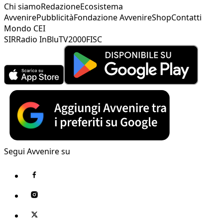
Chi siamo
Redazione
Ecosistema
Avvenire
Pubblicità
Fondazione Avvenire
Shop
Contatti
Mondo CEI
SIR
Radio InBlu
TV2000
FISC
Segui Avvenire su