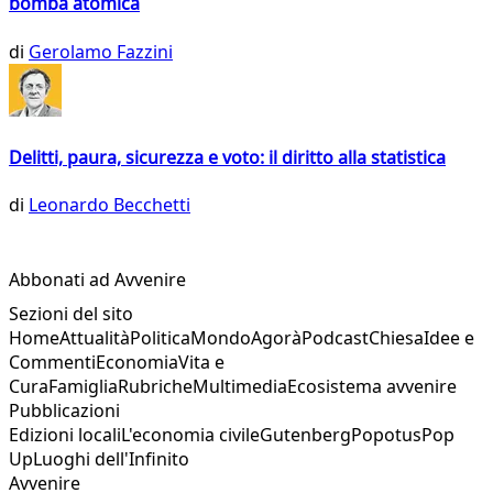
bomba atomica
di
Gerolamo Fazzini
Delitti, paura, sicurezza e voto: il diritto alla statistica
di
Leonardo Becchetti
Abbonati ad Avvenire
Sezioni del sito
Home
Attualità
Politica
Mondo
Agorà
Podcast
Chiesa
Idee e
Commenti
Economia
Vita e
Cura
Famiglia
Rubriche
Multimedia
Ecosistema avvenire
Pubblicazioni
Edizioni locali
L'economia civile
Gutenberg
Popotus
Pop
Up
Luoghi dell'Infinito
Avvenire