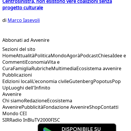
Centrosinistra, non esistono vere coalizioni senza
progetto culturale
di
Marco Iasevoli
Abbonati ad Avvenire
Sezioni del sito
Home
Attualità
Politica
Mondo
Agorà
Podcast
Chiesa
Idee e
Commenti
Economia
Vita e
Cura
Famiglia
Rubriche
Multimedia
Ecosistema avvenire
Pubblicazioni
Edizioni locali
L'economia civile
Gutenberg
Popotus
Pop
Up
Luoghi dell'Infinito
Avvenire
Chi siamo
Redazione
Ecosistema
Avvenire
Pubblicità
Fondazione Avvenire
Shop
Contatti
Mondo CEI
SIR
Radio InBlu
TV2000
FISC