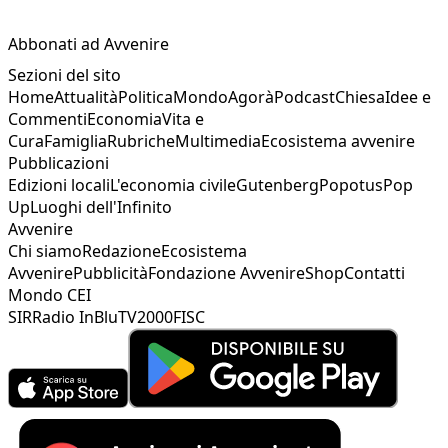
Abbonati ad Avvenire
Sezioni del sito
Home
Attualità
Politica
Mondo
Agorà
Podcast
Chiesa
Idee e
Commenti
Economia
Vita e
Cura
Famiglia
Rubriche
Multimedia
Ecosistema avvenire
Pubblicazioni
Edizioni locali
L'economia civile
Gutenberg
Popotus
Pop
Up
Luoghi dell'Infinito
Avvenire
Chi siamo
Redazione
Ecosistema
Avvenire
Pubblicità
Fondazione Avvenire
Shop
Contatti
Mondo CEI
SIR
Radio InBlu
TV2000
FISC