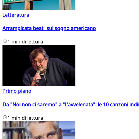
Letteratura
Arrampicata beat sul sogno americano
1 min di lettura
Primo piano
Da "Noi non ci saremo" a "L'avvelenata": le 10 canzoni indi
1 min di lettura