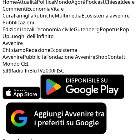
Home
Attualità
Politica
Mondo
Agorà
Podcast
Chiesa
Idee e
Commenti
Economia
Vita e
Cura
Famiglia
Rubriche
Multimedia
Ecosistema avvenire
Pubblicazioni
Edizioni locali
L'economia civile
Gutenberg
Popotus
Pop
Up
Luoghi dell'Infinito
Avvenire
Chi siamo
Redazione
Ecosistema
Avvenire
Pubblicità
Fondazione Avvenire
Shop
Contatti
Mondo CEI
SIR
Radio InBlu
TV2000
FISC