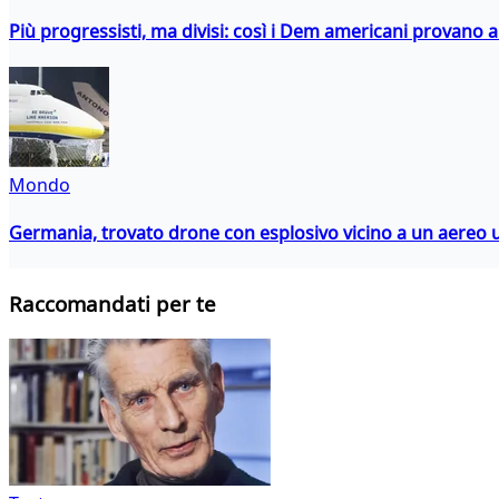
Più progressisti, ma divisi: così i Dem americani provano a 
Mondo
Germania, trovato drone con esplosivo vicino a un aereo 
Raccomandati per te