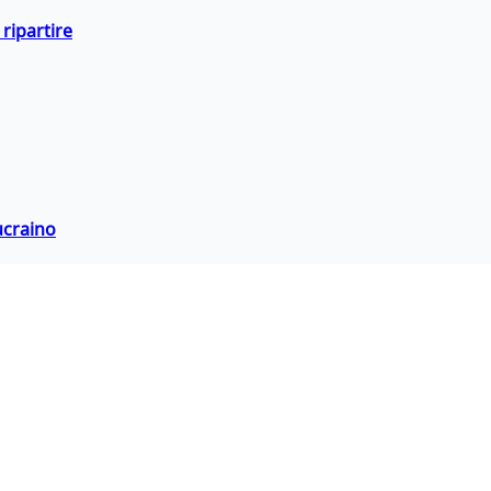
ripartire
ucraino