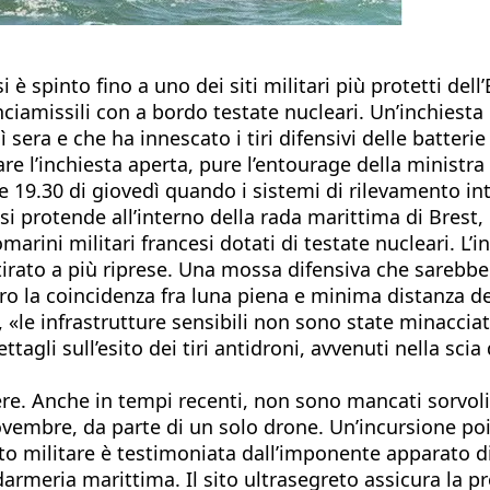
 spinto fino a uno dei siti militari più protetti dell’
ciamissili con a bordo testate nucleari. Un’inchiesta 
sera e che ha innescato i tiri difensivi delle batterie d
re l’inchiesta aperta, pure l’entourage della ministra 
le 19.30 di giovedì quando i sistemi di rilevamento in
 si protende all’interno della rada marittima di Brest
tomarini militari francesi dotati di testate nucleari. L
tirato a più riprese. Una mossa difensiva che sarebbe s
ro la coincidenza fra luna piena e minima distanza del
, «le infrastrutture sensibili non sono state minaccia
ettagli sull’esito dei tiri antidroni, avvenuti nella sci
ere. Anche in tempi recenti, non sono mancati sorvoli 
novembre, da parte di un solo drone. Un’incursione po
ito militare è testimoniata dall’imponente apparato di
ndarmeria marittima. Il sito ultrasegreto assicura la p