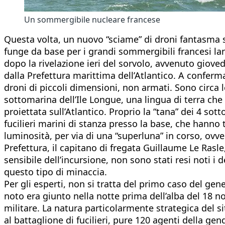
Un sommergibile nucleare francese
Questa volta, un nuovo “sciame” di droni fantasma si è
funge da base per i grandi sommergibili francesi lan
dopo la rivelazione ieri del sorvolo, avvenuto giovedì 
dalla Prefettura marittima dell’Atlantico. A conferma
droni di piccoli dimensioni, non armati. Sono circa 
sottomarina dell’Ile Longue, una lingua di terra che
proiettata sull’Atlantico. Proprio la “tana” dei 4 sot
fucilieri marini di stanza presso la base, che hanno 
luminosità, per via di una “superluna” in corso, ovve
Prefettura, il capitano di fregata Guillaume Le Rasle
sensibile dell’incursione, non sono stati resi noti i d
questo tipo di minaccia.
Per gli esperti, non si tratta del primo caso del gen
noto era giunto nella notte prima dell’alba del 18 
militare. La natura particolarmente strategica del s
al battaglione di fucilieri, pure 120 agenti della ge