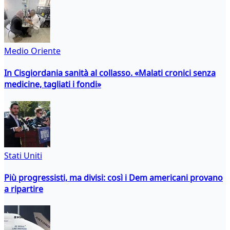
Medio Oriente
In Cisgiordania sanità al collasso. «Malati cronici senza
medicine, tagliati i fondi»
Stati Uniti
Più progressisti, ma divisi: così i Dem americani provano
a ripartire