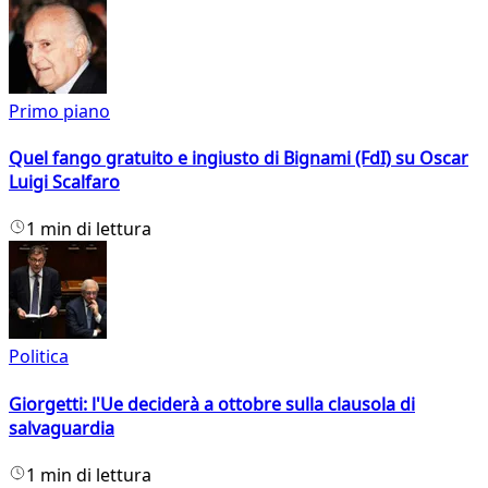
Primo piano
Quel fango gratuito e ingiusto di Bignami (FdI) su Oscar
Luigi Scalfaro
1 min di lettura
Politica
Giorgetti: l'Ue deciderà a ottobre sulla clausola di
salvaguardia
1 min di lettura