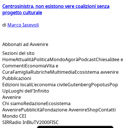
Centrosinistra, non esistono vere coalizioni senza
progetto culturale
di
Marco Iasevoli
Abbonati ad Avvenire
Sezioni del sito
Home
Attualità
Politica
Mondo
Agorà
Podcast
Chiesa
Idee e
Commenti
Economia
Vita e
Cura
Famiglia
Rubriche
Multimedia
Ecosistema avvenire
Pubblicazioni
Edizioni locali
L'economia civile
Gutenberg
Popotus
Pop
Up
Luoghi dell'Infinito
Avvenire
Chi siamo
Redazione
Ecosistema
Avvenire
Pubblicità
Fondazione Avvenire
Shop
Contatti
Mondo CEI
SIR
Radio InBlu
TV2000
FISC