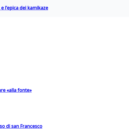
 e l'epica dei kamikaze
are «alla fonte»
oso di san Francesco