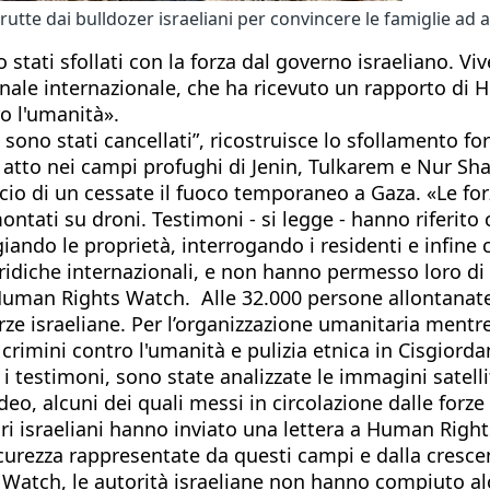
strutte dai bulldozer israeliani per convincere le famiglie a
 stati sfollati con la forza dal governo israeliano. V
nale internazionale, che ha ricevuto un rapporto di
o l'umanità».
i sono stati cancellati”, ricostruisce lo sfollamento fo
n atto nei campi profughi di Jenin, Tulkarem e Nur Sham
ncio di un cessate il fuoco temporaneo a Gaza. «Le fo
 montati su droni. Testimoni - si legge - hanno riferi
ando le proprietà, interrogando i residenti e infine 
uridiche internazionali, e non hanno permesso loro di
so Human Rights Watch. Alle 32.000 persone allontanat
rze israeliane. Per l’organizzazione umanitaria mentr
crimini contro l'umanità e pulizia etnica in Cisgiord
i testimoni, sono state analizzate le immagini satellit
eo, alcuni dei quali messi in circolazione dalle forze 
nari israeliani hanno inviato una lettera a Human Rig
sicurezza rappresentate da questi campi e dalla crescen
Watch, le autorità israeliane non hanno compiuto alc