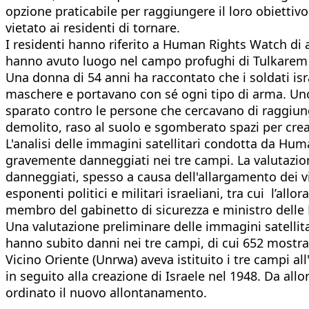
opzione praticabile per raggiungere il loro obietti
vietato ai residenti di tornare.
I residenti hanno riferito a Human Rights Watch di ave
hanno avuto luogo nel campo profughi di Tulkarem il
Una donna di 54 anni ha raccontato che i soldati is
maschere e portavano con sé ogni tipo di arma. Uno 
sparato contro le persone che cercavano di raggiunge
demolito, raso al suolo e sgomberato spazi per crea
L'analisi delle immagini satellitari condotta da Huma
gravemente danneggiati nei tre campi. La valutazion
danneggiati, spesso a causa dell'allargamento dei 
esponenti politici e militari israeliani, tra cui l’al
membro del gabinetto di sicurezza e ministro delle F
Una valutazione preliminare delle immagini satellitar
hanno subito danni nei tre campi, di cui 652 mostrav
Vicino Oriente (Unrwa) aveva istituito i tre campi all'
in seguito alla creazione di Israele nel 1948. Da allo
ordinato il nuovo allontanamento.