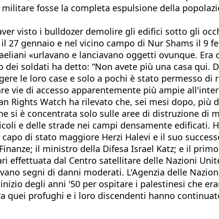
vo militare fosse la completa espulsione della popola
r visto i bulldozer demolire gli edifici sotto gli occh
 27 gennaio e nel vicino campo di Nur Shams il 9 febb
raeliani «urlavano e lanciavano oggetti ovunque. Era
dei soldati ha detto: “Non avete più una casa qui. D
re le loro case e solo a pochi è stato permesso di rac
re vie di accesso apparentemente più ampie all'intern
n Rights Watch ha rilevato che, sei mesi dopo, più di 8
e si è concentrata solo sulle aree di distruzione di 
vicoli e delle strade nei campi densamente edificati
lora capo di stato maggiore Herzi Halevi e il suo succes
inanze; il ministro della Difesa Israel Katz; e il pr
i effettuata dal Centro satellitare delle Nazioni Unite
ano segni di danni moderati. L'Agenzia delle Nazioni 
inizio degli anni '50 per ospitare i palestinesi che era
ra quei profughi e i loro discendenti hanno continuato 