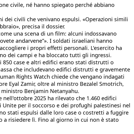
zione civile, né hanno spiegato perché abbiano
i dei civili che venivano espulsi. «Operazioni simili
raio», precisa il dossier.
 come una scena di un film: alcuni indossavano
ovete andarvene”». I soldati israeliani hanno
cogliere i propri effetti personali. L'esercito ha
o dei campi e ha bloccato tutti gli ingressi.
50 case e altri edifici erano stati distrutti o
massa che includevano edifici distrutti e gravemente
. Human Rights Watch chiede che vengano indagati
sore Eyal Zamir, oltre al ministro Bezalel Smotrich,
imo ministro Benjamin Netanyahu.
 nell'ottobre 2025 ha rilevato che 1.460 edifici
Unite per il soccorso e dei profughi palestinesi nel
no stati espulsi dalle loro case o costretti a fuggire
a risiedere lì. Fino al giorno in cui non è stato