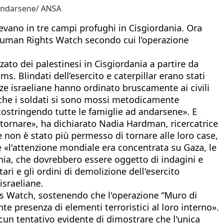
d andarsene/ ANSA
ivevano in tre campi profughi in Cisgiordania. Ora
 Human Rights Watch secondo cui l’operazione
rzato dei palestinesi in Cisgiordania a partire da
s. Blindati dell’esercito e caterpillar erano stati
rze israeliane hanno ordinato bruscamente ai civili
to che i soldati si sono mossi metodicamente
costringendo tutte le famiglie ad andarsene». E
 tornare», ha dichiarato Nadia Hardman, ricercatrice
e non è stato più permesso di tornare alle loro case,
e «l'attenzione mondiale era concentrata su Gaza, le
ania, che dovrebbero essere oggetto di indagini e
ari e gli ordini di demolizione dell'esercito
israeliane.
hts Watch, sostenendo che l'operazione “Muro di
te presenza di elementi terroristici al loro interno».
un tentativo evidente di dimostrare che l'unica