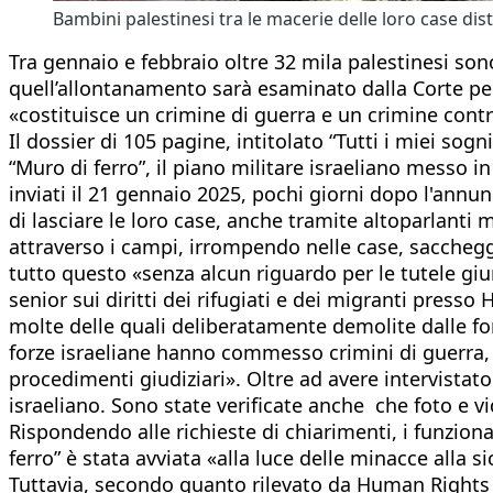
Bambini palestinesi tra le macerie delle loro case di
Tra gennaio e febbraio oltre 32 mila palestinesi sono
quell’allontanamento sarà esaminato dalla Corte pe
«costituisce un crimine di guerra e un crimine contr
Il dossier di 105 pagine, intitolato “Tutti i miei sogn
“Muro di ferro”, il piano militare israeliano messo i
inviati il 21 gennaio 2025, pochi giorni dopo l'annu
di lasciare le loro case, anche tramite altoparlanti
attraverso i campi, irrompendo nelle case, saccheggi
tutto questo «senza alcun riguardo per le tutele gi
senior sui diritti dei rifugiati e dei migranti pres
molte delle quali deliberatamente demolite dalle fo
forze israeliane hanno commesso crimini di guerra, 
procedimenti giudiziari». Oltre ad avere intervistato 
israeliano. Sono state verificate anche che foto e vid
Rispondendo alle richieste di chiarimenti, i funzio
ferro” è stata avviata «alla luce delle minacce alla 
Tuttavia, secondo quanto rilevato da Human Rights 