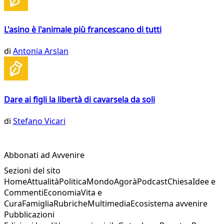
L'asino è l'animale più francescano di tutti
di
Antonia Arslan
Dare ai figli la libertà di cavarsela da soli
di
Stefano Vicari
Abbonati ad Avvenire
Sezioni del sito
Home
Attualità
Politica
Mondo
Agorà
Podcast
Chiesa
Idee e
Commenti
Economia
Vita e
Cura
Famiglia
Rubriche
Multimedia
Ecosistema avvenire
Pubblicazioni