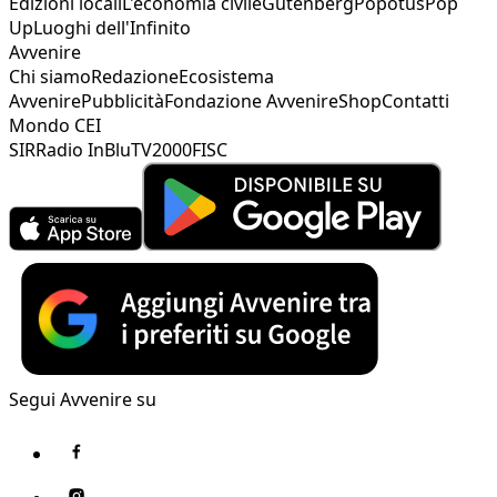
Edizioni locali
L'economia civile
Gutenberg
Popotus
Pop
Up
Luoghi dell'Infinito
Avvenire
Chi siamo
Redazione
Ecosistema
Avvenire
Pubblicità
Fondazione Avvenire
Shop
Contatti
Mondo CEI
SIR
Radio InBlu
TV2000
FISC
Segui Avvenire su