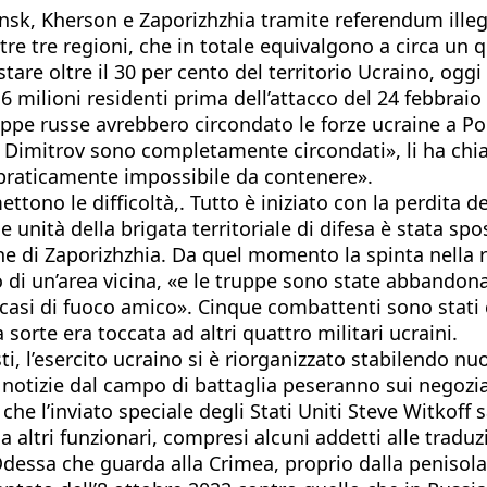
nsk, Kherson e Zaporizhzhia tramite referendum illega
ltre tre regioni, che in totale equivalgono a circa un 
tare oltre il 30 per cento del territorio Ucraino, oggi
i 6 milioni residenti prima dell’attacco del 24 febbra
ruppe russe avrebbero circondato le forze ucraine a 
 Dimitrov sono completamente circondati», li ha chiam
«è praticamente impossibile da contenere».
ono le difficoltà,. Tutto è iniziato con la perdita de
le unità della brigata territoriale di difesa è stata sp
ne di Zaporizhzhia. Da quel momento la spinta nella r
 di un’area vicina, «e le truppe sono state abbandonat
i casi di fuoco amico». Cinque combattenti sono stati c
 sorte era toccata ad altri quattro militari ucraini.
, l’esercito ucraino si è riorganizzato stabilendo nu
e notizie dal campo di battaglia peseranno sui negozia
che l’inviato speciale degli Stati Uniti Steve Witkoff
 altri funzionari, compresi alcuni addetti alle tradu
i Odessa che guarda alla Crimea, proprio dalla peniso