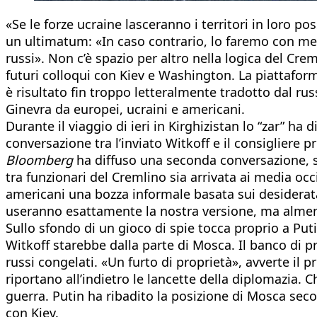
«Se le forze ucraine lasceranno i territori in loro
un ultimatum: «In caso contrario, lo faremo con mez
russi». Non c’è spazio per altro nella logica del Cre
futuri colloqui con Kiev e Washington. La piattaform
è risultato fin troppo letteralmente tradotto dal rus
Ginevra da europei, ucraini e americani.
Durante il viaggio di ieri in Kirghizistan lo “zar” ha
conversazione tra l’inviato Witkoff e il consigliere
Bloomberg
ha diffuso una seconda conversazione, st
tra funzionari del Cremlino sia arrivata ai media oc
americani una bozza informale basata sui desiderata
useranno esattamente la nostra versione, ma almeno 
Sullo sfondo di un gioco di spie tocca proprio a Puti
Witkoff starebbe dalla parte di Mosca. Il banco di pr
russi congelati. «Un furto di proprietà», avverte il p
riportano all’indietro le lancette della diplomazia. 
guerra. Putin ha ribadito la posizione di Mosca seco
con Kiev.