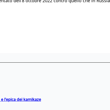
entato dell’8 ottobre 2022 contro quello che in Russi
 e l'epica dei kamikaze