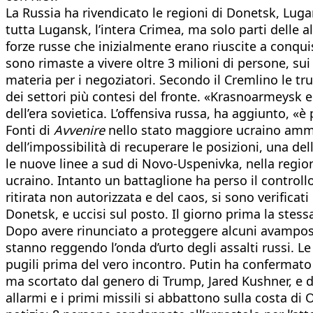
La Russia ha rivendicato le regioni di Donetsk, Luga
tutta Lugansk, l’intera Crimea, ma solo parti delle a
forze russe che inizialmente erano riuscite a conquis
sono rimaste a vivere oltre 3 milioni di persone, su
materia per i negoziatori. Secondo il Cremlino le t
dei settori più contesi del fronte. «Krasnoarmeysk e
dell’era sovietica. L’offensiva russa, ha aggiunto, 
Fonti di
Avvenire
nello stato maggiore ucraino ammett
dell’impossibilità di recuperare le posizioni, una del
le nuove linee a sud di Novo-Uspenivka, nella regio
ucraino. Intanto un battaglione ha perso il controllo
ritirata non autorizzata e del caos, si sono verificat
Donetsk, e uccisi sul posto. Il giorno prima la stessa
Dopo avere rinunciato a proteggere alcuni avamposti
stanno reggendo l’onda d’urto degli assalti russi. L
pugili prima del vero incontro. Putin ha confermato 
ma scortato dal genero di Trump, Jared Kushner, e da
allarmi e i primi missili si abbattono sulla costa d