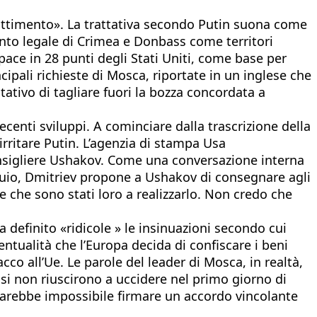
battimento». La trattativa secondo Putin suona come
ento legale di Crimea e Donbass come territori
 pace in 28 punti degli Stati Uniti, come base per
ipali richieste di Mosca, riportate in un inglese che
ntativo di tagliare fuori la bozza concordata a
ecenti sviluppi. A cominciare dalla trascrizione della
irritare Putin. L’agenzia di stampa Usa
consigliere Ushakov. Come una conversazione interna
loquio, Dmitriev propone a Ushakov di consegnare agli
 che sono stati loro a realizzarlo. Non credo che
a definito «ridicole » le insinuazioni secondo cui
entualità che l’Europa decida di confiscare i beni
acco all’Ue. Le parole del leader di Mosca, in realtà,
ussi non riuscirono a uccidere nel primo giorno di
 sarebbe impossibile firmare un accordo vincolante