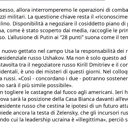
 possesso, allora interromperemo le operazioni di com
zi militari. La questione chiave resta il «riconoscim
mlino. Disponibilità a negoziare il cosiddetto piano di
a, come è stato scoperto dai media, raccoglie le princ
so. L’allusione di Putin ai “28 punti” suona come il te
 di nuovo gettato nel campo Usa la responsabilità dei r
 presidenziale russo Ushakov. Ma non è solo questo ad 
avolta tra il negoziatore russo Kirill Dmitriev e il 
cidentali, è uno dei misteri di questi giorni. Nel col
 russi. «Così - concordano i due - potranno sostenere
sarà il più simile possibile».
n togliere le castagne dal fuoco agli americani. Ieri h
ova sarà la posizione della Casa Bianca davanti all’ev
residente russo che cestina le ipotesi di un futuro att
Chiede ancora la testa di Zelensky, che gli incursori r
ndo cui la leadership ucraina è «illegittima», perciò