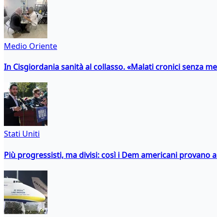
Medio Oriente
In Cisgiordania sanità al collasso. «Malati cronici senza med
Stati Uniti
Più progressisti, ma divisi: così i Dem americani provano a 