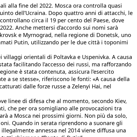
li alla fine del 2022. Mosca ora controlla quasi
quinto dell’Ucraina. Dopo quattro anni di attacchi, le
 controllano circa il 19 per cento del Paese, dove
io 2022. Anche mettersi d’accordo sui nomi sarà
Pokrovsk e Myrnograd, nella regione di Donetsk, uno
ati Putin, utilizzando per le due città i toponimi
i villaggi orientali di Poltavka e Uspenivka. A causa
ostata facilitando l’accesso dei russi, ma rafforzando
egione è stata contenuta, assicura l’esercito
e a se stesse», riferiscono le fonti: «A causa della
atturati dalle forze russe a Zelenyi Hai, nel
ove linee di difesa che al momento, secondo Kiev,
ti, che per ora somigliano alle provocazioni tra
 sarà a Mosca nei prossimi giorni. Non più da solo,
zioni. Quando in serata riprendono a suonare gli
la illegalmente annessa nel 2014 viene diffusa una