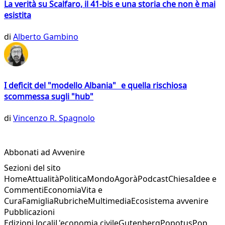
La verità su Scalfaro, il 41-bis e una storia che non è mai
esistita
di
Alberto Gambino
I deficit del "modello Albania" e quella rischiosa
scommessa sugli "hub"
di
Vincenzo R. Spagnolo
Abbonati ad Avvenire
Sezioni del sito
Home
Attualità
Politica
Mondo
Agorà
Podcast
Chiesa
Idee e
Commenti
Economia
Vita e
Cura
Famiglia
Rubriche
Multimedia
Ecosistema avvenire
Pubblicazioni
Edizioni locali
L'economia civile
Gutenberg
Popotus
Pop