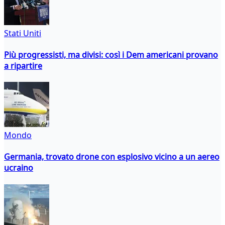
Stati Uniti
Più progressisti, ma divisi: così i Dem americani provano
a ripartire
Mondo
Germania, trovato drone con esplosivo vicino a un aereo
ucraino