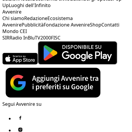
Up
Luoghi dell'Infinito
Avvenire
Chi siamo
Redazione
Ecosistema
Avvenire
Pubblicità
Fondazione Avvenire
Shop
Contatti
Mondo CEI
SIR
Radio InBlu
TV2000
FISC
Segui Avvenire su