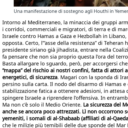
Una manifestazione di sostegno agli Houthi in Yeme
Intorno al Mediterraneo, la minaccia dei gruppi armat
i corridoi, commerciali e migratori, di terra e di ma
Israele contro Hamas a Gaza e Hezbollah in Libano, 
opposta. Certo, l’“asse della resistenza” di Teheran
presidente siriano già jihadista, entrare nella Coal
fa pensare che non sia proprio questa l’ora del terr
Basta allargare lo sguardo, però, per accorgersi ch
“mappa” del rischio ai nostri confini, fatta di atto
energetici, di sicurezza
. Magari con la sponda di Iran
persino sulla carta. Il nodo del disarmo di Hamas e 
stabilizzazione fatica a ottenere adesioni, in atte
spingere Israele a riprendere l’offensiva. In entramb
Ma non c’è solo il Medio Oriente.
La sicurezza del M
anche se ancora poco attrezzati. Lì non occorrono sce
yemeniti, i somali di al-Shabaab (affiliati di al-Qae
che le milizie più temibili delle due sponde del Ma