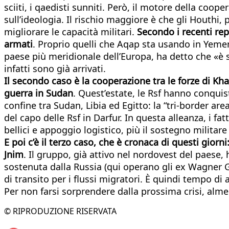
sciiti, i qaedisti sunniti. Però, il motore della coo
sull’ideologia. Il rischio maggiore è che gli Houthi,
migliorare le capacità militari.
Secondo i recenti rep
armati
. Proprio quelli che Aqap sta usando in Yemen c
paese più meridionale dell’Europa, ha detto che «è 
infatti sono già arrivati.
Il secondo caso è la cooperazione tra le forze di Khal
guerra in Sudan
. Quest’estate, le Rsf hanno conquis
confine tra Sudan, Libia ed Egitto: la “tri-border ar
del capo delle Rsf in Darfur. In questa alleanza, i f
bellici e appoggio logistico, più il sostegno militare
E poi c’è il terzo caso, che è cronaca di questi giorn
Jnim
. Il gruppo, già attivo nel nordovest del paese, 
sostenuta dalla Russia (qui operano gli ex Wagner Gr
di transito per i flussi migratori. È quindi tempo d
Per non farsi sorprendere dalla prossima crisi, alm
© RIPRODUZIONE RISERVATA