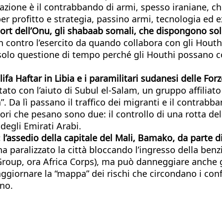
perazione è il contrabbando di armi, spesso iraniane, c
 per profitto e strategia, passino armi, tecnologia ed 
ort dell’Onu, gli shabaab somali, che dispongono solo
ontro l’esercito da quando collabora con gli Houthi. P
solo questione di tempo perché gli Houthi possano c
ifa Haftar in Libia e i paramilitari sudanesi delle For
tato con l’aiuto di Subul el-Salam, un gruppo affiliato
ea”. Da lì passano il traffico dei migranti e il contra
attori che pesano sono due: il controllo di una rotta d
 degli Emirati Arabi.
i: l’assedio della capitale del Mali, Bamako, da parte d
ha paralizzato la città bloccando l’ingresso della benzi
oup, ora Africa Corps), ma può danneggiare anche gli
i aggiornare la “mappa” dei rischi che circondano i co
eno.