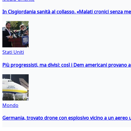
In Cisgiordania sanità al collasso. «Malati cronici senza med
Stati Uniti
Più progressisti, ma divisi: così i Dem americani provano a 
Mondo
Germania, trovato drone con esplosivo vicino a un aereo 