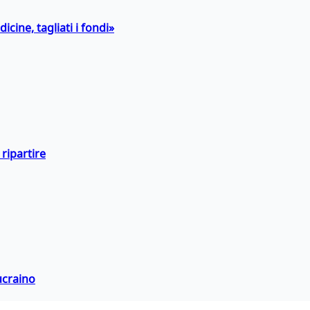
icine, tagliati i fondi»
ripartire
ucraino