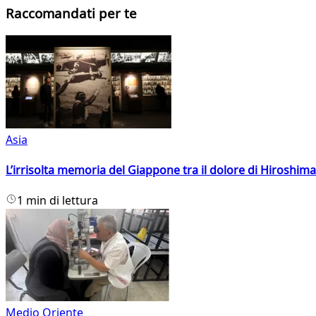
Raccomandati per te
Asia
L’irrisolta memoria del Giappone tra il dolore di Hiroshima
1 min di lettura
Medio Oriente