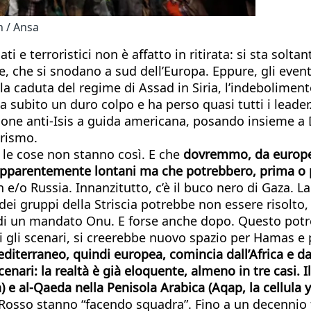
n / Ansa
i e terroristici non è affatto in ritirata: si sta sol
re, che si snodano a sud dell’Europa. Eppure, gli event
la caduta del regime di Assad in Siria, l’indebolimen
 ha subito un duro colpo e ha perso quasi tutti i lead
izione anti-Isis a guida americana, posando insieme a
orismo.
e le cose non stanno così. E che
dovremmo, da europei,
ri apparentemente lontani ma che potrebbero, prima o p
 e/o Russia. Innanzitutto, c’è il buco nero di Gaza. L
dei gruppi della Striscia potrebbe non essere risolto,
sa di un mandato Onu. E forse anche dopo. Questo potr
i gli scenari, si creerebbe nuovo spazio per Hamas e p
editerraneo, quindi europea, comincia dall’Africa e 
nari: la realtà è già eloquente, almeno in tre casi. 
da) e al-Qaeda nella Penisola Arabica (Aqap, la cellul
r Rosso stanno “facendo squadra”. Fino a un decennio 