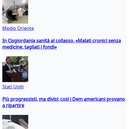
Medio Oriente
In Cisgiordania sanità al collasso. «Malati cronici senza
medicine, tagliati i fondi»
Stati Uniti
Più progressisti, ma divisi: così i Dem americani provano
a ripartire