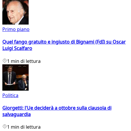
Primo piano
Quel fango gratuito e ingiusto di Bignami (FdI) su Oscar
Luigi Scalfaro
1 min di lettura
Politica
Giorgetti: l'Ue deciderà a ottobre sulla clausola di
salvaguardia
1 min di lettura