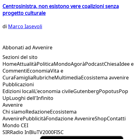
Centrosinistra, non esistono vere coalizioni senza
progetto culturale
di
Marco Iasevoli
Abbonati ad Avvenire
Sezioni del sito
Home
Attualità
Politica
Mondo
Agorà
Podcast
Chiesa
Idee e
Commenti
Economia
Vita e
Cura
Famiglia
Rubriche
Multimedia
Ecosistema avvenire
Pubblicazioni
Edizioni locali
L'economia civile
Gutenberg
Popotus
Pop
Up
Luoghi dell'Infinito
Avvenire
Chi siamo
Redazione
Ecosistema
Avvenire
Pubblicità
Fondazione Avvenire
Shop
Contatti
Mondo CEI
SIR
Radio InBlu
TV2000
FISC