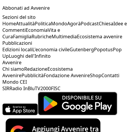
Abbonati ad Avvenire
Sezioni del sito
Home
Attualità
Politica
Mondo
Agorà
Podcast
Chiesa
Idee e
Commenti
Economia
Vita e
Cura
Famiglia
Rubriche
Multimedia
Ecosistema avvenire
Pubblicazioni
Edizioni locali
L'economia civile
Gutenberg
Popotus
Pop
Up
Luoghi dell'Infinito
Avvenire
Chi siamo
Redazione
Ecosistema
Avvenire
Pubblicità
Fondazione Avvenire
Shop
Contatti
Mondo CEI
SIR
Radio InBlu
TV2000
FISC