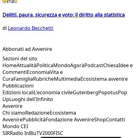
Delitti, paura, sicurezza e voto: il diritto alla statistica
di
Leonardo Becchetti
Abbonati ad Avvenire
Sezioni del sito
Home
Attualità
Politica
Mondo
Agorà
Podcast
Chiesa
Idee e
Commenti
Economia
Vita e
Cura
Famiglia
Rubriche
Multimedia
Ecosistema avvenire
Pubblicazioni
Edizioni locali
L'economia civile
Gutenberg
Popotus
Pop
Up
Luoghi dell'Infinito
Avvenire
Chi siamo
Redazione
Ecosistema
Avvenire
Pubblicità
Fondazione Avvenire
Shop
Contatti
Mondo CEI
SIR
Radio InBlu
TV2000
FISC