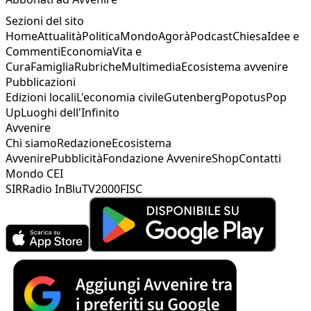
Sezioni del sito
Home
Attualità
Politica
Mondo
Agorà
Podcast
Chiesa
Idee e
Commenti
Economia
Vita e
Cura
Famiglia
Rubriche
Multimedia
Ecosistema avvenire
Pubblicazioni
Edizioni locali
L'economia civile
Gutenberg
Popotus
Pop
Up
Luoghi dell'Infinito
Avvenire
Chi siamo
Redazione
Ecosistema
Avvenire
Pubblicità
Fondazione Avvenire
Shop
Contatti
Mondo CEI
SIR
Radio InBlu
TV2000
FISC