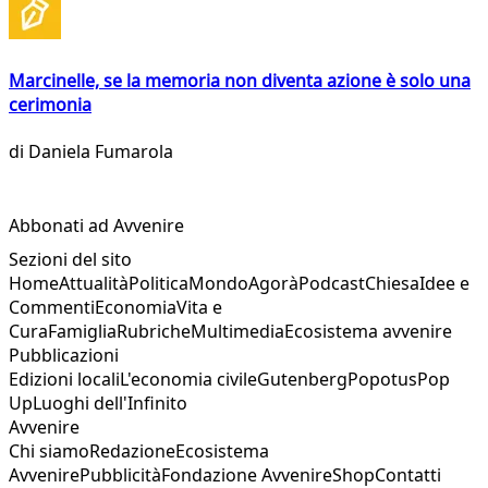
Marcinelle, se la memoria non diventa azione è solo una
cerimonia
di
Daniela Fumarola
Abbonati ad Avvenire
Sezioni del sito
Home
Attualità
Politica
Mondo
Agorà
Podcast
Chiesa
Idee e
Commenti
Economia
Vita e
Cura
Famiglia
Rubriche
Multimedia
Ecosistema avvenire
Pubblicazioni
Edizioni locali
L'economia civile
Gutenberg
Popotus
Pop
Up
Luoghi dell'Infinito
Avvenire
Chi siamo
Redazione
Ecosistema
Avvenire
Pubblicità
Fondazione Avvenire
Shop
Contatti