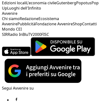
Edizioni locali
L'economia civile
Gutenberg
Popotus
Pop
Up
Luoghi dell'Infinito
Avvenire
Chi siamo
Redazione
Ecosistema
Avvenire
Pubblicità
Fondazione Avvenire
Shop
Contatti
Mondo CEI
SIR
Radio InBlu
TV2000
FISC
Segui Avvenire su