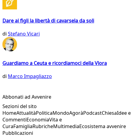
Dare ai figli la libertà di cavarsela da soli
di
Stefano Vicari
Guardiamo a Ceuta e ricordiamoci della Vlora
di
Marco Impagliazzo
Abbonati ad Avvenire
Sezioni del sito
Home
Attualità
Politica
Mondo
Agorà
Podcast
Chiesa
Idee e
Commenti
Economia
Vita e
Cura
Famiglia
Rubriche
Multimedia
Ecosistema avvenire
Pubblicazioni