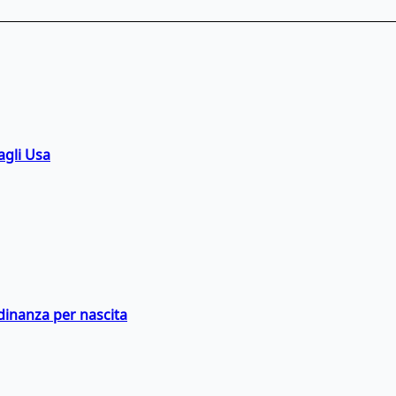
agli Usa
adinanza per nascita