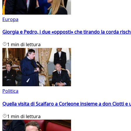
Europa
Giorgia e Pedro, i due «opposti» che tirando la corda risc
1 min di lettura
Politica
Quella visita di Scalfaro a Corleone insieme a don Ciotti e u
1 min di lettura