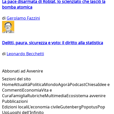
La pace disarmata di Roblat, lo scienziato che lasciò la
bomba atomica
di
Gerolamo Fazzini
Delitti, paura, sicurezza e voto: il diritto alla statistica
di
Leonardo Becchetti
Abbonati ad Avvenire
Sezioni del sito
Home
Attualità
Politica
Mondo
Agorà
Podcast
Chiesa
Idee e
Commenti
Economia
Vita e
Cura
Famiglia
Rubriche
Multimedia
Ecosistema avvenire
Pubblicazioni
Edizioni locali
L'economia civile
Gutenberg
Popotus
Pop
Up
Luoghi dell'Infinito