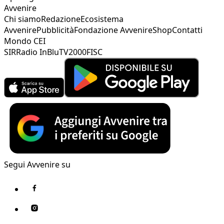
Avvenire
Chi siamo
Redazione
Ecosistema
Avvenire
Pubblicità
Fondazione Avvenire
Shop
Contatti
Mondo CEI
SIR
Radio InBlu
TV2000
FISC
Segui Avvenire su