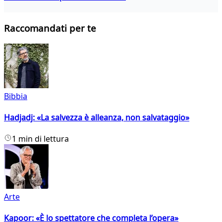
Raccomandati per te
Bibbia
Hadjadj: «La salvezza è alleanza, non salvataggio»
1 min di lettura
Arte
Kapoor: «È lo spettatore che completa l’opera»