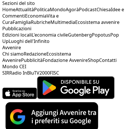
Sezioni del sito
Home
Attualità
Politica
Mondo
Agorà
Podcast
Chiesa
Idee e
Commenti
Economia
Vita e
Cura
Famiglia
Rubriche
Multimedia
Ecosistema avvenire
Pubblicazioni
Edizioni locali
L'economia civile
Gutenberg
Popotus
Pop
Up
Luoghi dell'Infinito
Avvenire
Chi siamo
Redazione
Ecosistema
Avvenire
Pubblicità
Fondazione Avvenire
Shop
Contatti
Mondo CEI
SIR
Radio InBlu
TV2000
FISC