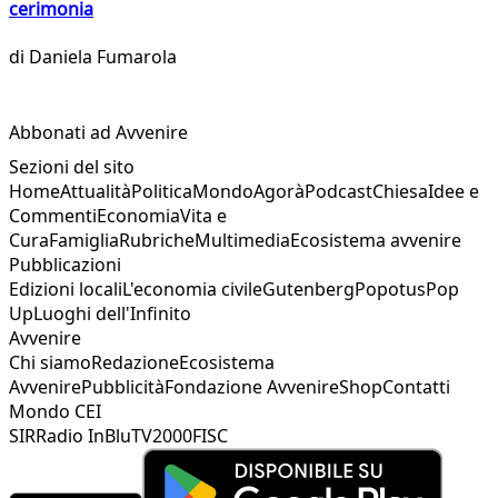
cerimonia
di
Daniela Fumarola
Abbonati ad Avvenire
Sezioni del sito
Home
Attualità
Politica
Mondo
Agorà
Podcast
Chiesa
Idee e
Commenti
Economia
Vita e
Cura
Famiglia
Rubriche
Multimedia
Ecosistema avvenire
Pubblicazioni
Edizioni locali
L'economia civile
Gutenberg
Popotus
Pop
Up
Luoghi dell'Infinito
Avvenire
Chi siamo
Redazione
Ecosistema
Avvenire
Pubblicità
Fondazione Avvenire
Shop
Contatti
Mondo CEI
SIR
Radio InBlu
TV2000
FISC