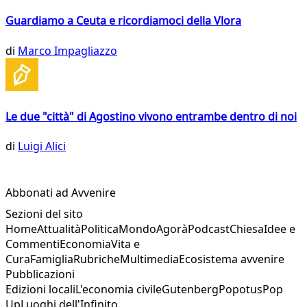
Guardiamo a Ceuta e ricordiamoci della Vlora
di
Marco Impagliazzo
Le due "città" di Agostino vivono entrambe dentro di noi
di
Luigi Alici
Abbonati ad Avvenire
Sezioni del sito
Home
Attualità
Politica
Mondo
Agorà
Podcast
Chiesa
Idee e
Commenti
Economia
Vita e
Cura
Famiglia
Rubriche
Multimedia
Ecosistema avvenire
Pubblicazioni
Edizioni locali
L'economia civile
Gutenberg
Popotus
Pop
Up
Luoghi dell'Infinito