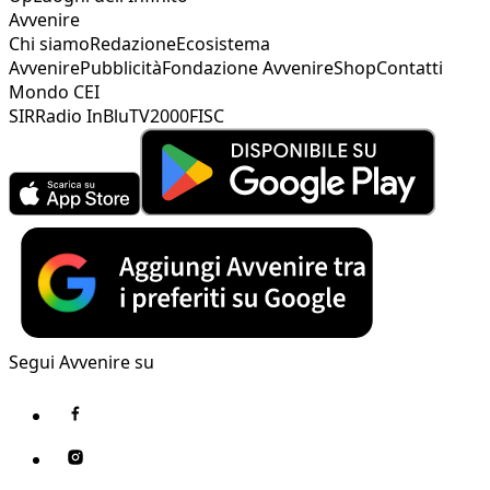
Avvenire
Chi siamo
Redazione
Ecosistema
Avvenire
Pubblicità
Fondazione Avvenire
Shop
Contatti
Mondo CEI
SIR
Radio InBlu
TV2000
FISC
Segui Avvenire su