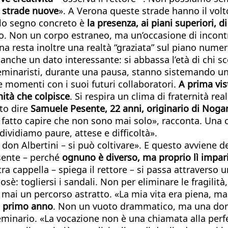
 strade nuove
». A Verona queste strade hanno il volt
olo segno concreto è
la presenza, ai piani superiori, 
ero. Non un corpo estraneo, ma un’occasione di incont
 resta inoltre una realtà “graziata” sul piano numeri
anche un dato interessante: si abbassa l’età di chi sc
i seminaristi, durante una pausa, stanno sistemando
 momenti con i suoi futuri collaboratori.
A prima vis
ità che colpisce
. Si respira un clima di fraternità r
ito dire
Samuele Pesente, 22 anni, originario di Noga
a fatto capire che non sono mai solo», racconta. Un
dividiamo paure, attese e difficoltà».
a don Albertini – si può coltivare». E questo avviene d
sente – perché
ognuno è diverso, ma proprio lì impari
ra cappella – spiega il rettore – si passa attraverso 
sè: togliersi i sandali. Non per eliminare le fragilit
 mai un percorso astratto. «La mia vita era piena, 
al primo anno
. Non un vuoto drammatico, ma una domand
eminario. «La vocazione non è una chiamata alla perf