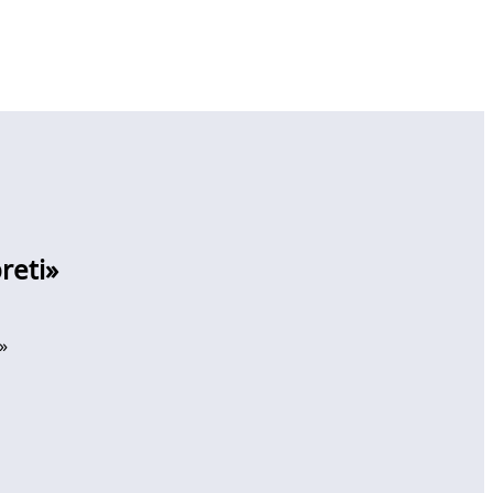
reti»
»