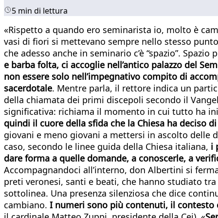
5 min di lettura
«Rispetto a quando ero seminarista io, molto è camb
vasi di fiori si mettevano sempre nello stesso punt
che adesso anche in seminario c’è “spazio”. Spazio
e barba folta, ci accoglie nell’antico palazzo del Semi
non essere solo nell’impegnativo compito di accomp
sacerdotale
. Mentre parla, il rettore indica un parti
della chiamata dei primi discepoli secondo il Vange
significativa: richiama il momento in cui tutto ha ini
quindi il cuore della sfida che la Chiesa ha deciso 
giovani e meno giovani a mettersi in ascolto delle 
caso, secondo le linee guida della Chiesa italiana,
i
dare forma a quelle domande, a conoscerle, a verif
Accompagnandoci all’interno, don Albertini si ferma 
preti veronesi, santi e beati, che hanno studiato tr
sottolinea. Una presenza silenziosa che dice continu
cambiano.
I numeri sono più contenuti, il contesto 
il cardinale Matteo Zuppi, presidente della Cei). «
Ser