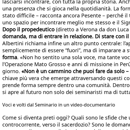
lasciarsi incontrare, con tutta la propria storia. Anc
una presenza che si gioca nella quotidianità. La form
stato difficile – racconta ancora Pesente – perché 
uno spazio per incontrare meglio me stesso e il Sig
Dopo il propedeutico
(diretto a Verona da don Luca 
domanda, ma di entrare in relazione. Di stare con il
Albertini richiama infine un altro punto centrale: l’
semplicemente di essere “fuori”, ma di imparare a s
forma
. «Non ho sentito una sola voce, ma tante voc
l’Operazione Mato Grosso e anni di missione in Perù.
giorno.
«Non è un cammino che puoi fare da solo
–
chiave più vera che emerge attraversando questi corr
prende forma sempre dentro una comunità. Dentro un
si apre al futuro non solo dei seminaristi ma di tutt
Voci e volti dal Seminario in un video-documentario
Come si diventa preti oggi? Quali sono le sfide che
controcorrente, verso il sacerdozio? Sono le doman