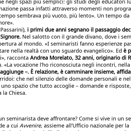
he negli spazi più semplici: gli studi degli educatori 
azione passa infatti attraverso momenti non programmati
il tempo sembrava più vuoto, più lento». Un tempo da 
nore».
Passarini),
i primi due anni segnano il passaggio decis
 Signore.
Nel salotto con il grande divano, dove i sem
apertura al mondo. «I seminaristi fanno esperienze past
tare nella realtà con uno sguardo evangelico». Ed
è p
i», racconta
Andrea Morelato, 32 anni, originario di R
 «La vocazione l’ho riconosciuta negli incontri, nell
 aggiunge –. È relazione, è camminare insieme, affidar
idoi: che nel silenzio delle domande personali e nell
o spazio che tutto accoglie – domande e risposte, t
a la Chiesa.
 un seminarista deve affrontare? Come si vive in un s
de a cui
Avvenire
, assieme all’Ufficio nazionale per l