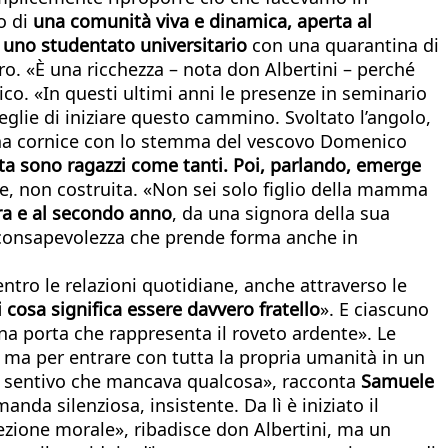
o di
una comunità viva e dinamica, aperta al
di uno studentato universitario
con una quarantina di
ro. «È una ricchezza – nota don Albertini – perché
co. «In questi ultimi anni le presenze in seminario
eglie di iniziare questo cammino. Svoltato l’angolo,
 una cornice con lo stemma del vescovo Domenico
ta sono ragazzi come tanti. Poi, parlando, emerge
eale, non costruita. «Non sei solo figlio della mamma
ra e al secondo anno
, da una signora della sua
a consapevolezza che prende forma anche in
entro le relazioni quotidiane, anche attraverso le
 cosa significa essere davvero fratello
». E ciascuno
una porta che rappresenta il roveto ardente». Le
à, ma per entrare con tutta la propria umanità in un
ma sentivo che mancava qualcosa», racconta
Samuele
a silenziosa, insistente. Da lì è iniziato il
ezione morale», ribadisce don Albertini, ma un