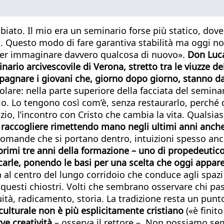
iato. Il mio era un seminario forse più statico, dove
o. Questo modo di fare garantiva stabilità ma oggi n
 per immaginare davvero qualcosa di nuovo».
Don Luca
nario arcivescovile di Verona, stretto tra le viuzze del
agnare i giovani che, giorno dopo giorno, stanno da
colare: nella parte superiore della facciata del semina
lo. Lo tengono così com’è, senza restaurarlo, perché
zio, l’incontro con Cristo che cambia la vita. Qualsiasi
di raccogliere rimettendo mano negli ultimi anni anche
domande che si portano dentro, intuizioni spesso anc
 primi tre anni della formazione – uno di propedeutic
icarle, ponendo le basi per una scelta che oggi appa
al centro del lungo corridoio che conduce agli spazi d
a questi chiostri. Volti che sembrano osservare chi pa
ità, radicamento, storia. La tradizione resta un punt
culturale non è più esplicitamente cristiano
(«è finit
ve creatività
– osserva il rettore –. Non possiamo se