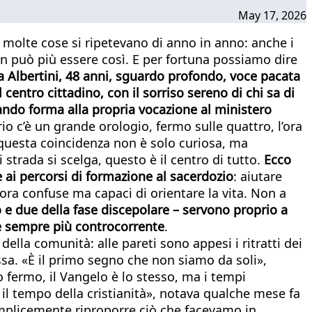
May 17, 2026
 molte cose si ripetevano di anno in anno: anche i
on può più essere così. E per fortuna possiamo dire
 Albertini, 48 anni, sguardo profondo, voce pacata
 centro cittadino, con il sorriso sereno di chi sa di
ndo forma alla propria vocazione al ministero
rio c’è un grande orologio, fermo sulle quattro, l’ora
 questa coincidenza non è solo curiosa, ma
 strada si scelga, questo è il centro di tutto.
Ecco
 ai percorsi di formazione al sacerdozio
: aiutare
ora confuse ma capaci di orientare la vita. Non a
o e due della fase discepolare – servono proprio a
re sempre più controcorrente
.
ella comunità: alle pareti sono appesi i ritratti dei
ssa. «È il primo segno che non siamo da soli»,
o fermo, il Vangelo è lo stesso, ma i tempi
o il tempo della cristianità», notava qualche mese fa
mplicemente riproporre ciò che facevamo in