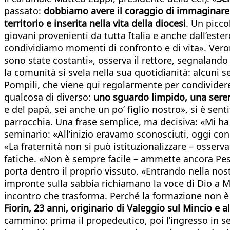
passato:
dobbiamo avere il coraggio di immaginare
territorio e inserita nella vita della diocesi
. Un picc
giovani provenienti da tutta Italia e anche dall’est
condividiamo momenti di confronto e di vita». Verona
sono state costanti», osserva il rettore, segnalando 
la comunità si svela nella sua quotidianità: alcun
Pompili, che viene qui regolarmente per condividere
qualcosa di diverso:
uno sguardo limpido, una seren
e del papà, sei anche un po’ figlio nostro», si è sent
parrocchia. Una frase semplice, ma decisiva: «Mi h
seminario: «All’inizio eravamo sconosciuti, oggi con
«La fraternità non si può istituzionalizzare – osserv
fatiche. «Non è sempre facile – ammette ancora Pe
porta dentro il proprio vissuto. «Entrando nella nost
impronte sulla sabbia richiamano la voce di Dio a Mo
incontro che trasforma. Perché la formazione non è
Fiorin, 23 anni, originario di Valeggio sul Mincio e 
cammino: prima il propedeutico, poi l’ingresso in s