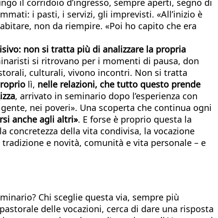
lungo il corridoio d’ingresso, sempre aperti, segno di
: i pasti, i servizi, gli imprevisti. «All’inizio è
abitare, non da riempire. «Poi ho capito che era
ivo: non si tratta più di analizzare la propria
inaristi si ritrovano per i momenti di pausa, don
orali, culturali, vivono incontri. Non si tratta
roprio
lì,
nelle relazioni, che tutto questo prende
izza
, arrivato in seminario dopo l’esperienza con
a gente, nei poveri». Una scoperta che continua ogni
si anche agli altri»
. E forse è proprio questa la
a concretezza della vita condivisa, la vocazione
radizione e novità, comunità e vita personale – e
eminario? Chi sceglie questa via, sempre più
a pastorale delle vocazioni, cerca di dare una risposta