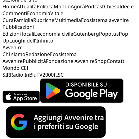
Home
Attualità
Politica
Mondo
Agorà
Podcast
Chiesa
Idee e
Commenti
Economia
Vita e
Cura
Famiglia
Rubriche
Multimedia
Ecosistema avvenire
Pubblicazioni
Edizioni locali
L'economia civile
Gutenberg
Popotus
Pop
Up
Luoghi dell'Infinito
Avvenire
Chi siamo
Redazione
Ecosistema
Avvenire
Pubblicità
Fondazione Avvenire
Shop
Contatti
Mondo CEI
SIR
Radio InBlu
TV2000
FISC