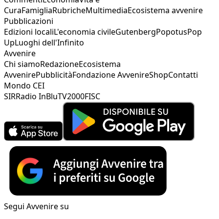
Cura
Famiglia
Rubriche
Multimedia
Ecosistema avvenire
Pubblicazioni
Edizioni locali
L'economia civile
Gutenberg
Popotus
Pop
Up
Luoghi dell'Infinito
Avvenire
Chi siamo
Redazione
Ecosistema
Avvenire
Pubblicità
Fondazione Avvenire
Shop
Contatti
Mondo CEI
SIR
Radio InBlu
TV2000
FISC
Segui Avvenire su