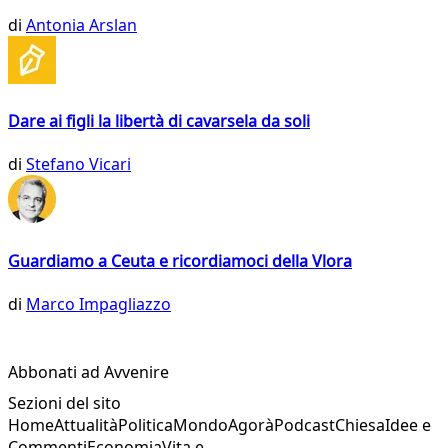
di
Antonia Arslan
Dare ai figli la libertà di cavarsela da soli
di
Stefano Vicari
Guardiamo a Ceuta e ricordiamoci della Vlora
di
Marco Impagliazzo
Abbonati ad Avvenire
Sezioni del sito
Home
Attualità
Politica
Mondo
Agorà
Podcast
Chiesa
Idee e
Commenti
Economia
Vita e