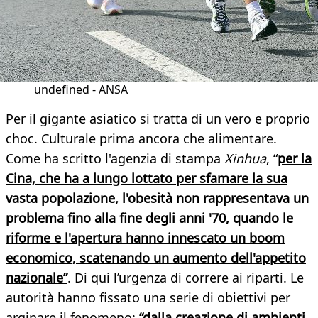
undefined - ANSA
Per il gigante asiatico si tratta di un vero e proprio
choc. Culturale prima ancora che alimentare.
Come ha scritto l'agenzia di stampa
Xinhua
, “
per la
Cina, che ha a lungo lottato per sfamare la sua
vasta popolazione, l'obesità non rappresentava un
problema fino alla fine degli anni '70, quando le
riforme e l'apertura hanno innescato un boom
economico, scatenando un aumento dell'appetito
nazionale”
. Di qui l’urgenza di correre ai riparti. Le
autorità hanno fissato una serie di obiettivi per
arginare il fenomeno:
“dalla creazione di ambienti