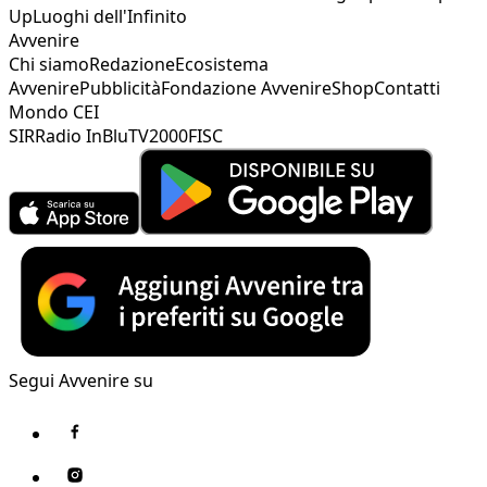
Up
Luoghi dell'Infinito
Avvenire
Chi siamo
Redazione
Ecosistema
Avvenire
Pubblicità
Fondazione Avvenire
Shop
Contatti
Mondo CEI
SIR
Radio InBlu
TV2000
FISC
Segui Avvenire su