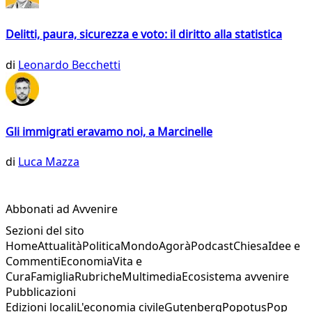
Delitti, paura, sicurezza e voto: il diritto alla statistica
di
Leonardo Becchetti
Gli immigrati eravamo noi, a Marcinelle
di
Luca Mazza
Abbonati ad Avvenire
Sezioni del sito
Home
Attualità
Politica
Mondo
Agorà
Podcast
Chiesa
Idee e
Commenti
Economia
Vita e
Cura
Famiglia
Rubriche
Multimedia
Ecosistema avvenire
Pubblicazioni
Edizioni locali
L'economia civile
Gutenberg
Popotus
Pop