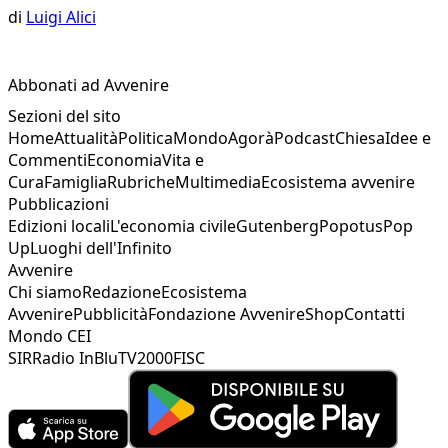
di
Luigi Alici
Abbonati ad Avvenire
Sezioni del sito
Home
Attualità
Politica
Mondo
Agorà
Podcast
Chiesa
Idee e
Commenti
Economia
Vita e
Cura
Famiglia
Rubriche
Multimedia
Ecosistema avvenire
Pubblicazioni
Edizioni locali
L'economia civile
Gutenberg
Popotus
Pop
Up
Luoghi dell'Infinito
Avvenire
Chi siamo
Redazione
Ecosistema
Avvenire
Pubblicità
Fondazione Avvenire
Shop
Contatti
Mondo CEI
SIR
Radio InBlu
TV2000
FISC