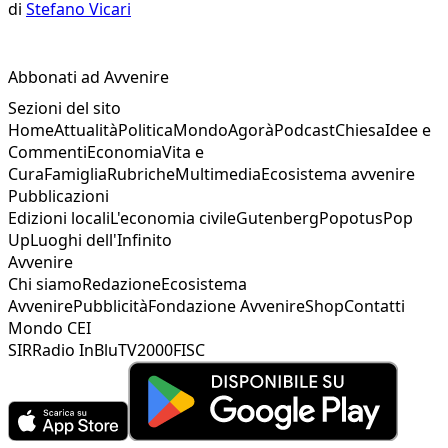
di
Stefano Vicari
Abbonati ad Avvenire
Sezioni del sito
Home
Attualità
Politica
Mondo
Agorà
Podcast
Chiesa
Idee e
Commenti
Economia
Vita e
Cura
Famiglia
Rubriche
Multimedia
Ecosistema avvenire
Pubblicazioni
Edizioni locali
L'economia civile
Gutenberg
Popotus
Pop
Up
Luoghi dell'Infinito
Avvenire
Chi siamo
Redazione
Ecosistema
Avvenire
Pubblicità
Fondazione Avvenire
Shop
Contatti
Mondo CEI
SIR
Radio InBlu
TV2000
FISC