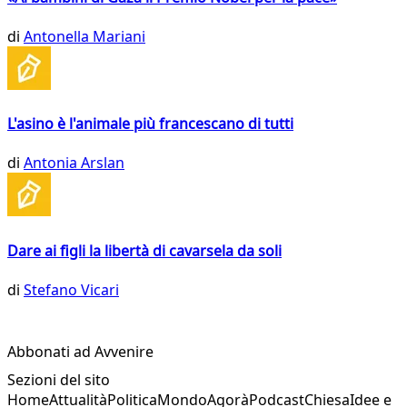
di
Antonella Mariani
L'asino è l'animale più francescano di tutti
di
Antonia Arslan
Dare ai figli la libertà di cavarsela da soli
di
Stefano Vicari
Abbonati ad Avvenire
Sezioni del sito
Home
Attualità
Politica
Mondo
Agorà
Podcast
Chiesa
Idee e