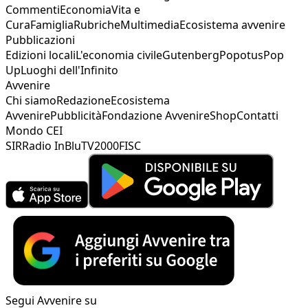
Commenti
Economia
Vita e
Cura
Famiglia
Rubriche
Multimedia
Ecosistema avvenire
Pubblicazioni
Edizioni locali
L'economia civile
Gutenberg
Popotus
Pop
Up
Luoghi dell'Infinito
Avvenire
Chi siamo
Redazione
Ecosistema
Avvenire
Pubblicità
Fondazione Avvenire
Shop
Contatti
Mondo CEI
SIR
Radio InBlu
TV2000
FISC
Segui Avvenire su