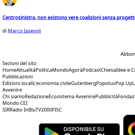
Centrosinistra, non esistono vere coalizioni senza progett
di
Marco Iasevoli
Abbon
Sezioni del sito
Home
Attualità
Politica
Mondo
Agorà
Podcast
Chiesa
Idee e 
Pubblicazioni
Edizioni locali
L'economia civile
Gutenberg
Popotus
Pop Up
L
Avvenire
Chi siamo
Redazione
Ecosistema Avvenire
Pubblicità
Fondaz
Mondo CEI
SIR
Radio InBlu
TV2000
FISC