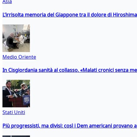
Asia
L’irrisolta memoria del Giappone tra il dolore di Hiroshima
Medio Oriente
In Cisgiordania sanità al collasso. «Malati cronici senza med
Stati Uniti
Più progressisti, ma divisi: così i Dem americani provano a 