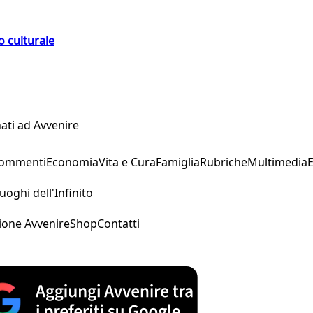
o culturale
ati ad Avvenire
Commenti
Economia
Vita e Cura
Famiglia
Rubriche
Multimedia
uoghi dell'Infinito
ione Avvenire
Shop
Contatti