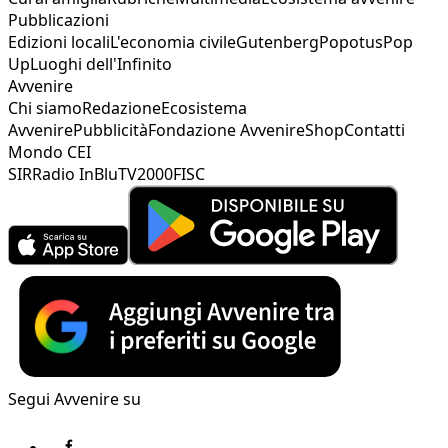
Pubblicazioni
Edizioni locali
L'economia civile
Gutenberg
Popotus
Pop
Up
Luoghi dell'Infinito
Avvenire
Chi siamo
Redazione
Ecosistema
Avvenire
Pubblicità
Fondazione Avvenire
Shop
Contatti
Mondo CEI
SIR
Radio InBlu
TV2000
FISC
Segui Avvenire su