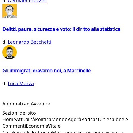
di
Gerolamo Fazzini
Delitti, paura, sicurezza e voto: il diritto alla statistica
di
Leonardo Becchetti
Gli immigrati eravamo noi, a Marcinelle
di
Luca Mazza
Abbonati ad Avvenire
Sezioni del sito
Home
Attualità
Politica
Mondo
Agorà
Podcast
Chiesa
Idee e
Commenti
Economia
Vita e
Cura
Famiglia
Rubriche
Multimedia
Ecosistema avvenire