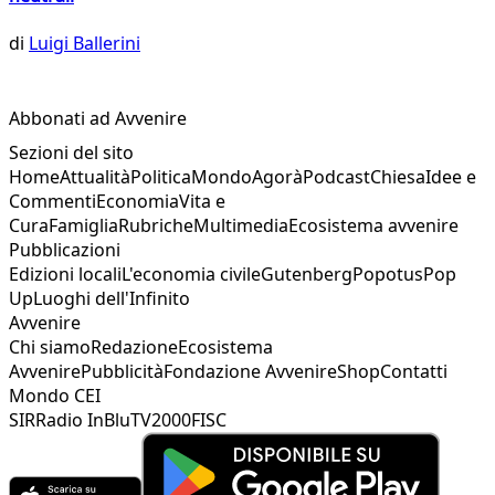
di
Luigi Ballerini
Abbonati ad Avvenire
Sezioni del sito
Home
Attualità
Politica
Mondo
Agorà
Podcast
Chiesa
Idee e
Commenti
Economia
Vita e
Cura
Famiglia
Rubriche
Multimedia
Ecosistema avvenire
Pubblicazioni
Edizioni locali
L'economia civile
Gutenberg
Popotus
Pop
Up
Luoghi dell'Infinito
Avvenire
Chi siamo
Redazione
Ecosistema
Avvenire
Pubblicità
Fondazione Avvenire
Shop
Contatti
Mondo CEI
SIR
Radio InBlu
TV2000
FISC