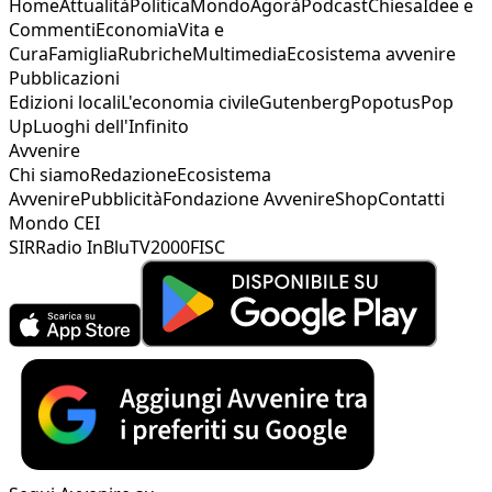
Home
Attualità
Politica
Mondo
Agorà
Podcast
Chiesa
Idee e
Commenti
Economia
Vita e
Cura
Famiglia
Rubriche
Multimedia
Ecosistema avvenire
Pubblicazioni
Edizioni locali
L'economia civile
Gutenberg
Popotus
Pop
Up
Luoghi dell'Infinito
Avvenire
Chi siamo
Redazione
Ecosistema
Avvenire
Pubblicità
Fondazione Avvenire
Shop
Contatti
Mondo CEI
SIR
Radio InBlu
TV2000
FISC