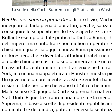
La sede della Corte Suprema degli Stati Uniti, a Was
Nei
Discorsi sopra la prima Deca
di Tito Livio, Mac
ingegnare di farla piena di abitatori; perché, sanza
conseguire lo scopo «tenendo le vie aperte e sicure a
Brillante esempio di tale pratica fu l’antica Roma, ch
dell’impero, ma contò fra i suoi migliori imperator
chiediamo quale sia oggi la nuova Roma possiamo sol
un forestiero che è diventato cittadino) fratelli neri
al quale chiunque nasca su suolo americano è un cit
ha assorbito cento milioni di «stranieri» e ne ha t
York, in cui una mappa etnica di Houston mostra pic
Un governo e un presidente razzisti e xenofobi hanno
ci siano state persone che erano tutt’altro che immi
Ma lo scorso 30 giugno la Corte Suprema ha riafferm
Stati Uniti. E questa straordinaria notizia è la men
Suprema, in base a scelte di presidenti repubblica
nominato tre dei giudici, poteva credersi la sentenza