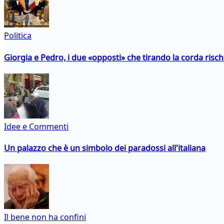
Politica
Giorgia e Pedro, i due «opposti» che tirando la corda risc
Idee e Commenti
Un palazzo che è un simbolo dei paradossi all'italiana
Il bene non ha confini