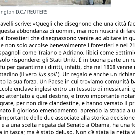
hington D.C./ REUTERS
hiavelli scrive: «Quegli che disegnono che una città f
 questa abbondanza di uomini, mai non riuscirà di far
’ forestieri che disegnassono venire ad abitare in que
e non solo accolse benevolmente i forestieri e nel 212 
i spagnoli come Traiano e Adriano, libici come Settim
o rispondere: gli Stati Uniti. È in buona parte un re
: fu per garantirne i diritti, infatti, che nel 1868 ve
tadino (il vero
ius soli
). Un regalo e anche un richia
ratto la sua forza. Un Paese in cui troviamo comunità
cole enclave inglesi entro un tessuto di messicani, g
 attentato a quel destino, e trovo importante notare c
grate, per non dire clandestine, e hanno versato il p
ato il glorioso emendamento, aprendo la strada a un’
o importante delle due associate alla storica decisio
ni e a una scelta negata dal Senato a Obama, ha una 
 in tasca; ma è stato deluso. Non c’è stata la netta v