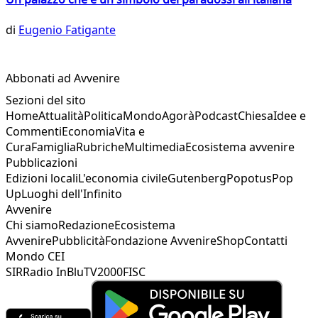
di
Eugenio Fatigante
Abbonati ad Avvenire
Sezioni del sito
Home
Attualità
Politica
Mondo
Agorà
Podcast
Chiesa
Idee e
Commenti
Economia
Vita e
Cura
Famiglia
Rubriche
Multimedia
Ecosistema avvenire
Pubblicazioni
Edizioni locali
L'economia civile
Gutenberg
Popotus
Pop
Up
Luoghi dell'Infinito
Avvenire
Chi siamo
Redazione
Ecosistema
Avvenire
Pubblicità
Fondazione Avvenire
Shop
Contatti
Mondo CEI
SIR
Radio InBlu
TV2000
FISC